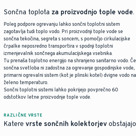
Sončna toplota
za proizvodnjo tople vode
.
Poleg podpore ogrevanju lahko sončni toplotni sistem
zagotavlja tudi toplo vodo. Pri proizvodnji tople vode se
sončna tekočina, segreta s soncem, s pomočjo cirkulacijske
črpalke neposredno transportira v spodnji toplotni
izmenjevalnik sončnega akumulacijskega vsebnika.
Tu prenaša toplotno energijo na shranjeno sanitarno vodo. Če
sončna svetloba ni zadostna za ogrevanje gospodinjske vode,
primarni ogrevalni sistem (kot je plinski kotel) dvigne vodo na
želeno temperaturo.
Sončni toplotni sistemi lahko pokrijejo povprečno 60
odstotkov letne proizvodnje tople vode.
RAZLIČNE VRSTE
Katere
vrste sončnih kolektorjev
obstajajo