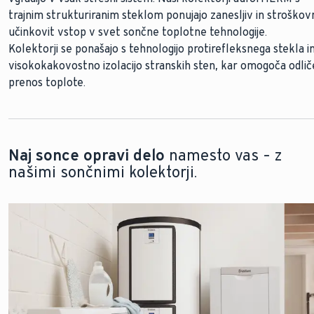
trajnim strukturiranim steklom ponujajo zanesljiv in stroškov
Naši cevni kolektorji
zagotavljajo najvišji izkoristek sončne
učinkovit vstop v svet sončne toplotne tehnologije.
energije tudi ob oblačnem vremenu. Zaradi visoke učinkovitos
Kolektorji
lahko naše cevne kolektorje uporabljate tudi, če imate omej
se ponašajo s tehnologijo protirefleksnega stekla i
visokokakovostno izolacijo stranskih sten, kar omogoča odli
prostor na strehi.
prenos toplote.
Čeprav so cevni kolektorji učinkovitejši od ploščatih
kolektorjev, so nekoliko dražji za nakup.
Naj sonce opravi delo
namesto vas – z
našimi sončnimi kolektorji.