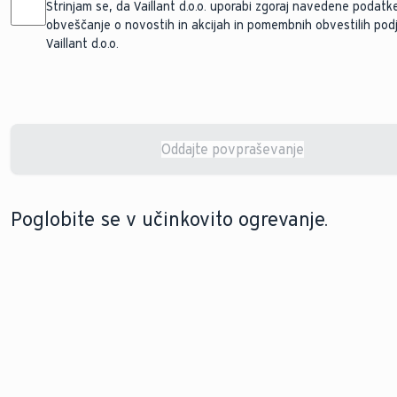
Strinjam se, da Vaillant d.o.o. uporabi zgoraj navedene podatk
obveščanje o novostih in akcijah in pomembnih obvestilih pod
Vaillant d.o.o.
Oddajte povpraševanje
Changes saved successfully.
Poglobite se v učinkovito ogrevanje.
POSODOBITE SVOJE OGREVANJE
OGREVANJE NOVOGRADENJ
Nadgradnja ogrevanja
S pravo ogrevalno
ob modernizaciji
napravo bo vaš novi
vašega doma ne bi
dom postal popoln kraj
smela biti težka
za življenje. Poiščimo jo