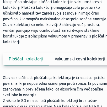
Na splošno obstajajo ploščati kolektorji in vakuumski cevni
kolektorji. Ploščati kolektorji omogočajo zelo prostorsko
učinkovito namestitev zaradi svoje zasnove in imajo črno
površino, ki omogoča maksimalno absorpcijo sončne energije.
Cevni kolektorji so nekoliko višji. Zahtevajo več prostora,
vendar ponujajo višjo učinkovitost zaradi dvojne steklene
konstrukcije z izolacijskim vakuumom v primerjavi s ploščati
kolektorji.
Ploščati kolektorji
Vakuumski cevni kolektorji
Glavna značilnost ploščatega kolektorja je črna absorpcijska
Cevi kolektorji delujejo še bolj učinkovito kot ploščati
površina, ki je neposredno usmerjena proti soncu. Ta površina
kolektorji. Za razliko od ploščatih kolektorjev izkoriščajo
zasnovana in prevlečena tako, da absorbira čim več sončne
toplotno izolacijo vakuuma. Vakuum v zunanji komori dvojno
svetlobe in energije.
steklene konstrukcije praktično odpravlja toplotne izgube.
Z višino le 80 mm se naši ploščati kolektorji
Keramično prevlečeno ogledalo odbija tudi najmanjši sončni
brez težav
vgradijo v vsak strešni sistem. Naši kolektorji auroTHERM s
žarek, ne glede na kot padanja svetlobe.