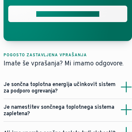
Pridobite brezplačno ponudbo
POGOSTO ZASTAVLJENA VPRAŠANJA
Imate še vprašanja? Mi imamo odgovore.
Je sončna toplotna energija učinkovit sistem
za podporo ogrevanja?
Da, sončna toplota je lahko zelo učinkovita pri podpori
Je namestitev sončnega toplotnega sistema
vaših ogrevalnih sistemov. Za razliko od fotovoltaike
zapletena?
lahko neposredno segreva vodo s pomočjo sončne
energije in ne proizvaja samo električne energije.
Ne. Sistem se na streho namesti relativno enostavno in
hitro. Če je dostop do strehe enostaven, lahko monter