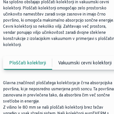
Na splošno obstajajo ploščati kolektorji in vakuumski cevni
kolektorji. Ploščati kolektorji omogočajo zelo prostorsko
učinkovito namestitev zaradi svoje zasnove in imajo črno
površino, ki omogoča maksimalno absorpcijo sončne energije.
Cevni kolektorji so nekoliko višji. Zahtevajo več prostora,
vendar ponujajo višjo učinkovitost zaradi dvojne steklene
konstrukcije z izolacijskim vakuumom v primerjavi s ploščati
kolektorji.
Ploščati kolektorji
Vakuumski cevni kolektorji
Glavna značilnost ploščatega kolektorja je črna absorpcijska
Cevi kolektorji delujejo še bolj učinkovito kot ploščati
površina, ki je neposredno usmerjena proti soncu. Ta površina
kolektorji. Za razliko od ploščatih kolektorjev izkoriščajo
zasnovana in prevlečena tako, da absorbira čim več sončne
toplotno izolacijo vakuuma. Vakuum v zunanji komori dvojno
svetlobe in energije.
steklene konstrukcije praktično odpravlja toplotne izgube.
Z višino le 80 mm se naši ploščati kolektorji
Keramično prevlečeno ogledalo odbija tudi najmanjši sončni
brez težav
vgradijo v vsak strešni sistem. Naši kolektorji auroTHERM s
žarek, ne glede na kot padanja svetlobe.