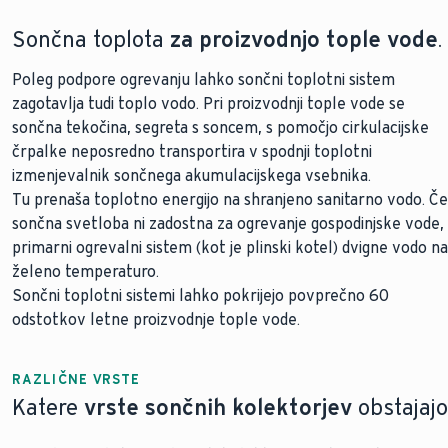
Sončna toplota
za proizvodnjo tople vode
.
Poleg podpore ogrevanju lahko sončni toplotni sistem
zagotavlja tudi toplo vodo. Pri proizvodnji tople vode se
sončna tekočina, segreta s soncem, s pomočjo cirkulacijske
črpalke neposredno transportira v spodnji toplotni
izmenjevalnik sončnega akumulacijskega vsebnika.
Tu prenaša toplotno energijo na shranjeno sanitarno vodo. Če
sončna svetloba ni zadostna za ogrevanje gospodinjske vode,
primarni ogrevalni sistem (kot je plinski kotel) dvigne vodo na
želeno temperaturo.
Sončni toplotni sistemi lahko pokrijejo povprečno 60
odstotkov letne proizvodnje tople vode.
RAZLIČNE VRSTE
Katere
vrste sončnih kolektorjev
obstajajo