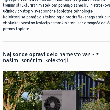
trajnim strukturiranim steklom ponujajo zanesljiv in stroškov
Naši cevni kolektorji
zagotavljajo najvišji izkoristek sončne
učinkovit vstop v svet sončne toplotne tehnologije.
energije tudi ob oblačnem vremenu. Zaradi visoke učinkovitos
Kolektorji
lahko naše cevne kolektorje uporabljate tudi, če imate omej
se ponašajo s tehnologijo protirefleksnega stekla i
visokokakovostno izolacijo stranskih sten, kar omogoča odli
prostor na strehi.
prenos toplote.
Čeprav so cevni kolektorji učinkovitejši od ploščatih
kolektorjev, so nekoliko dražji za nakup.
Naj sonce opravi delo
namesto vas – z
našimi sončnimi kolektorji.