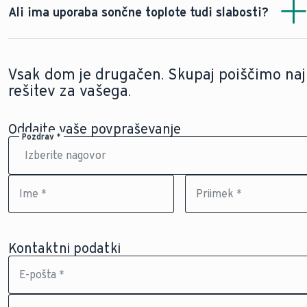
hitro. Če je dostop do strehe enostaven, lahko monter
Ali ima uporaba sončne toplote tudi slabosti?
opraviti delo v kratkem času.
Ni jih veliko, še posebej v primerjavi z njegovimi
prednostmi
. Le dejstvo, da sončna toplota običajno ni
Vsak dom je drugačen. Skupaj poiščimo naj
primerna kot edini vir toplote zaradi sezonskih odvisnosti.
rešitev za vašega.
Temu pa se lahko zoperstavimo z močnim glavnim virom
toplote, kot je eden od naših
sodobnih kotlov
.
Oddajte vaše povpraševanje
Pozdrav *
Ime *
Priimek *
Kontaktni podatki
E-pošta *