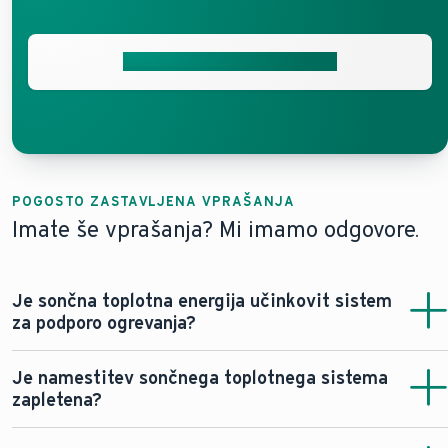
Pridobite brezplačno ponudbo
POGOSTO ZASTAVLJENA VPRAŠANJA
Imate še vprašanja? Mi imamo odgovore.
Je sončna toplotna energija učinkovit sistem
za podporo ogrevanja?
Da, sončna toplota je lahko zelo učinkovita pri podpori
Je namestitev sončnega toplotnega sistema
vaših ogrevalnih sistemov. Za razliko od fotovoltaike
zapletena?
lahko neposredno segreva vodo s pomočjo sončne
energije in ne proizvaja samo električne energije.
Ne. Sistem se na streho namesti relativno enostavno in