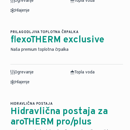
Ogrevanje
Topla voda
Hlajenje
PRILAGODLJIVA TOPLOTNA ČRPALKA
flexoTHERM exclusive
Naša premium toplotna črpalka
Ogrevanje
Topla voda
Hlajenje
HIDRAVLIČNA POSTAJA
Hidravlična postaja za
aroTHERM pro/plus