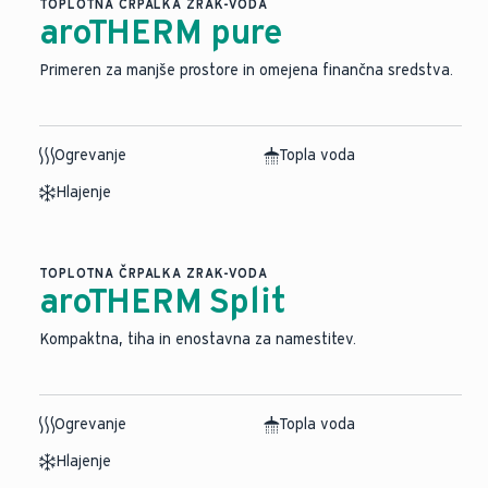
TOPLOTNA ČRPALKA ZRAK-VODA
aroTHERM pure
Primeren za manjše prostore in omejena finančna sredstva.
Ogrevanje
Topla voda
Hlajenje
TOPLOTNA ČRPALKA ZRAK-VODA
aroTHERM Split
⁠Kompaktna, tiha in enostavna za namestitev.
Ogrevanje
Topla voda
Hlajenje