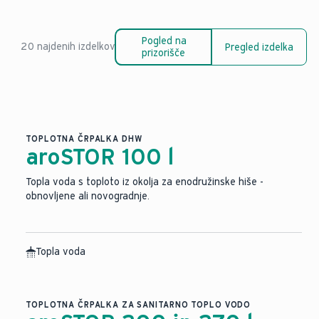
Pogled na
20 najdenih izdelkov
Pregled izdelka
prizorišče
TOPLOTNA ČRPALKA DHW
aroSTOR 100 l
Topla voda s toploto iz okolja za enodružinske hiše -
obnovljene ali novogradnje.
Topla voda
TOPLOTNA ČRPALKA ZA SANITARNO TOPLO VODO