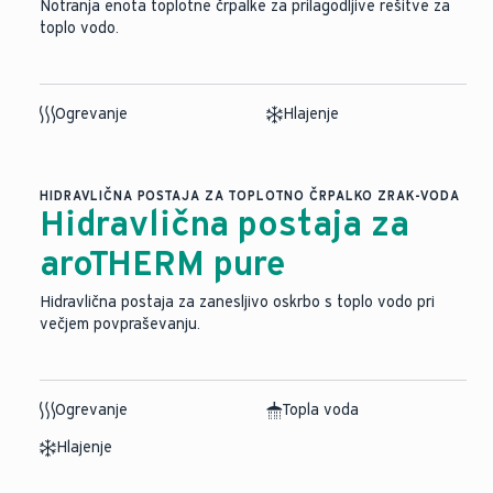
Notranja enota toplotne črpalke za prilagodljive rešitve za
toplo vodo.
Ogrevanje
Hlajenje
HIDRAVLIČNA POSTAJA ZA TOPLOTNO ČRPALKO ZRAK-VODA
Hidravlična postaja za
aroTHERM pure
Hidravlična postaja za zanesljivo oskrbo s toplo vodo pri
večjem povpraševanju.
Ogrevanje
Topla voda
Hlajenje