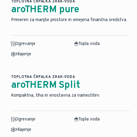
TOPLOTNA ČRPALKA ZRAK-VODA
aroTHERM pure
Primeren za manjše prostore in omejena finančna sredstva.
Ogrevanje
Topla voda
Hlajenje
TOPLOTNA ČRPALKA ZRAK-VODA
aroTHERM Split
⁠Kompaktna, tiha in enostavna za namestitev.
Ogrevanje
Topla voda
Hlajenje