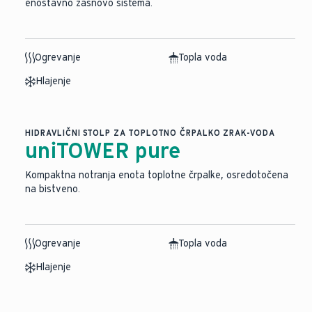
enostavno zasnovo sistema.
Ogrevanje
Topla voda
Hlajenje
HIDRAVLIČNI STOLP ZA TOPLOTNO ČRPALKO ZRAK-VODA
uniTOWER pure
Kompaktna notranja enota toplotne črpalke, osredotočena
na bistveno.
Ogrevanje
Topla voda
Hlajenje