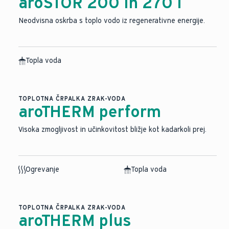
aroSTOR 200 in 270 l
Neodvisna oskrba s toplo vodo iz regenerativne energije.
Topla voda
TOPLOTNA ČRPALKA ZRAK-VODA
aroTHERM perform
Visoka zmogljivost in učinkovitost bližje kot kadarkoli prej.
Ogrevanje
Topla voda
TOPLOTNA ČRPALKA ZRAK-VODA
aroTHERM plus