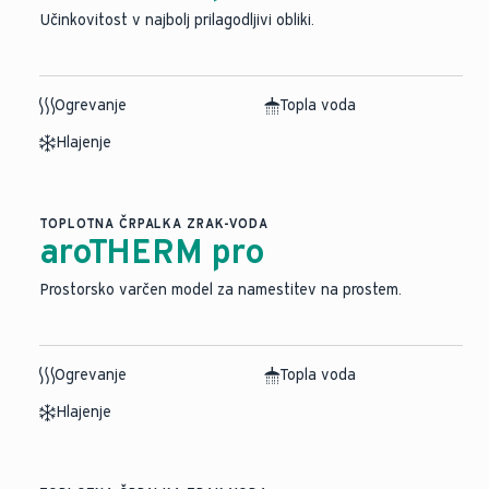
Učinkovitost v najbolj prilagodljivi obliki.
Ogrevanje
Topla voda
Hlajenje
TOPLOTNA ČRPALKA ZRAK-VODA
aroTHERM pro
Prostorsko varčen model za namestitev na prostem.
Ogrevanje
Topla voda
Hlajenje