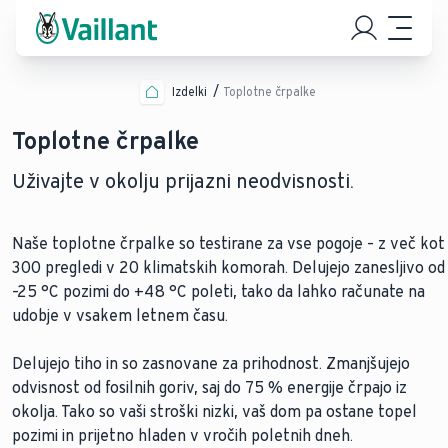
Izdelki
Toplotne črpalke
Toplotne črpalke
Uživajte v okolju prijazni neodvisnosti.
Naše toplotne črpalke so testirane za vse pogoje – z več kot
300 pregledi v 20 klimatskih komorah. Delujejo zanesljivo od
–25 °C pozimi do +48 °C poleti, tako da lahko računate na
udobje v vsakem letnem času.
Delujejo tiho in so zasnovane za prihodnost. Zmanjšujejo
odvisnost od fosilnih goriv, saj do 75 % energije črpajo iz
okolja. Tako so vaši stroški nizki, vaš dom pa ostane topel
pozimi in prijetno hladen v vročih poletnih dneh.