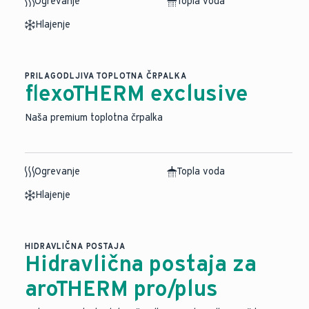
Ogrevanje
Topla voda
Hlajenje
PRILAGODLJIVA TOPLOTNA ČRPALKA
flexoTHERM exclusive
Naša premium toplotna črpalka
Ogrevanje
Topla voda
Hlajenje
HIDRAVLIČNA POSTAJA
Hidravlična postaja za
aroTHERM pro/plus