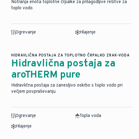
Notranja enota toplotne črpalke za prilagodljive rešitve za
toplo vodo.
Ogrevanje
Hlajenje
HIDRAVLIČNA POSTAJA ZA TOPLOTNO ČRPALKO ZRAK-VODA
Hidravlična postaja za
aroTHERM pure
Hidravlična postaja za zanesljivo oskrbo s toplo vodo pri
večjem povpraševanju.
Ogrevanje
Topla voda
Hlajenje