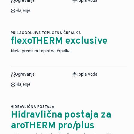
Ogrevanje
Topla voda
Hlajenje
PRILAGODLJIVA TOPLOTNA ČRPALKA
flexoTHERM exclusive
Naša premium toplotna črpalka
Ogrevanje
Topla voda
Hlajenje
HIDRAVLIČNA POSTAJA
Hidravlična postaja za
aroTHERM pro/plus