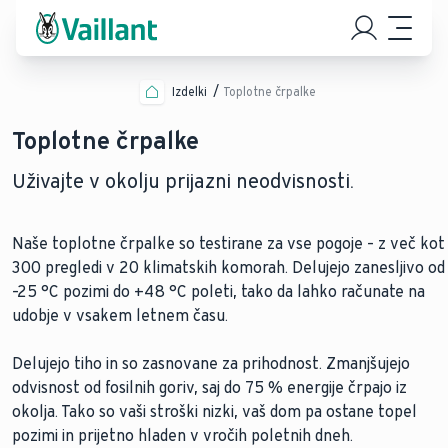
Izdelki
Toplotne črpalke
Toplotne črpalke
Uživajte v okolju prijazni neodvisnosti.
Naše toplotne črpalke so testirane za vse pogoje – z več kot
300 pregledi v 20 klimatskih komorah. Delujejo zanesljivo od
–25 °C pozimi do +48 °C poleti, tako da lahko računate na
udobje v vsakem letnem času.
Delujejo tiho in so zasnovane za prihodnost. Zmanjšujejo
odvisnost od fosilnih goriv, saj do 75 % energije črpajo iz
okolja. Tako so vaši stroški nizki, vaš dom pa ostane topel
pozimi in prijetno hladen v vročih poletnih dneh.