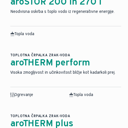
aroSTOR 200 in 270 l
Neodvisna oskrba s toplo vodo iz regenerativne energije.
Topla voda
TOPLOTNA ČRPALKA ZRAK-VODA
aroTHERM perform
Visoka zmogljivost in učinkovitost bližje kot kadarkoli prej.
Ogrevanje
Topla voda
TOPLOTNA ČRPALKA ZRAK-VODA
aroTHERM plus