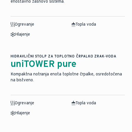
enostavno zasnovo sistema.
Ogrevanje
Topla voda
Hlajenje
HIDRAVLIČNI STOLP ZA TOPLOTNO ČRPALKO ZRAK-VODA
uniTOWER pure
Kompaktna notranja enota toplotne črpalke, osredotočena
na bistveno.
Ogrevanje
Topla voda
Hlajenje