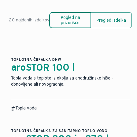
Pogled na
20 najdenih izdelkov
Pregled izdelka
prizorišče
TOPLOTNA ČRPALKA DHW
aroSTOR 100 l
Topla voda s toploto iz okolja za enodružinske hiše -
obnovljene ali novogradnje.
Topla voda
TOPLOTNA ČRPALKA ZA SANITARNO TOPLO VODO