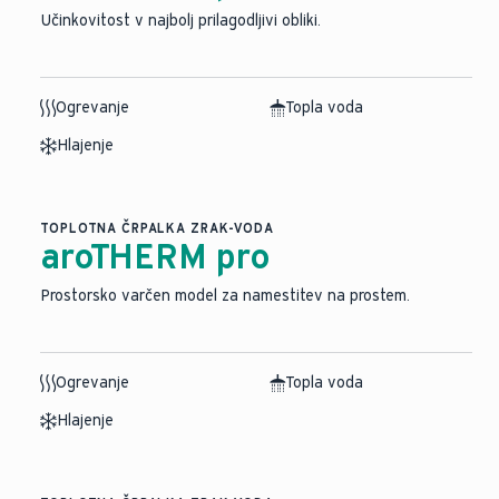
Učinkovitost v najbolj prilagodljivi obliki.
Ogrevanje
Topla voda
Hlajenje
TOPLOTNA ČRPALKA ZRAK-VODA
aroTHERM pro
Prostorsko varčen model za namestitev na prostem.
Ogrevanje
Topla voda
Hlajenje