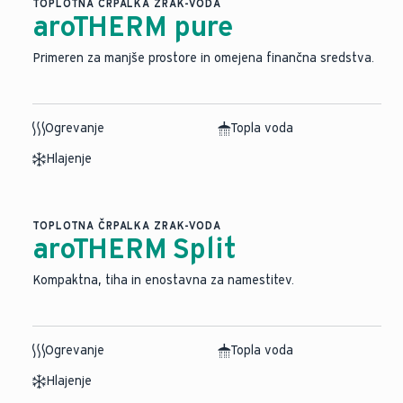
TOPLOTNA ČRPALKA ZRAK-VODA
aroTHERM pure
Primeren za manjše prostore in omejena finančna sredstva.
Ogrevanje
Topla voda
Hlajenje
TOPLOTNA ČRPALKA ZRAK-VODA
aroTHERM Split
⁠Kompaktna, tiha in enostavna za namestitev.
Ogrevanje
Topla voda
Hlajenje