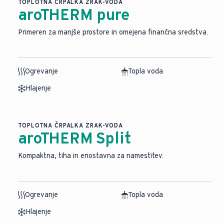
TOPLOTNA ČRPALKA ZRAK-VODA
aroTHERM pure
Primeren za manjše prostore in omejena finančna sredstva.
Ogrevanje
Topla voda
Hlajenje
TOPLOTNA ČRPALKA ZRAK-VODA
aroTHERM Split
⁠Kompaktna, tiha in enostavna za namestitev.
Ogrevanje
Topla voda
Hlajenje