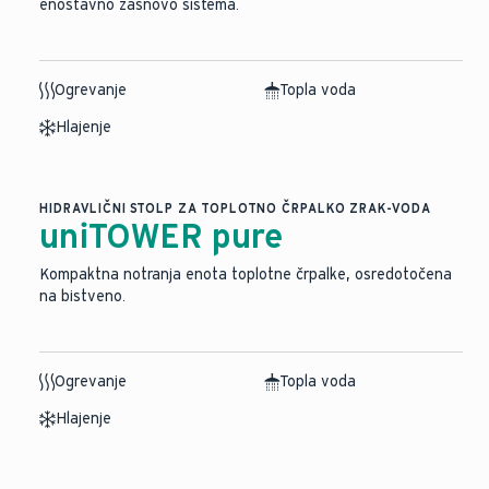
enostavno zasnovo sistema.
Ogrevanje
Topla voda
Hlajenje
HIDRAVLIČNI STOLP ZA TOPLOTNO ČRPALKO ZRAK-VODA
uniTOWER pure
Kompaktna notranja enota toplotne črpalke, osredotočena
na bistveno.
Ogrevanje
Topla voda
Hlajenje