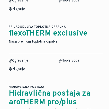
Ogrevanje
Topla voda
Hlajenje
PRILAGODLJIVA TOPLOTNA ČRPALKA
flexoTHERM exclusive
Naša premium toplotna črpalka
Ogrevanje
Topla voda
Hlajenje
HIDRAVLIČNA POSTAJA
Hidravlična postaja za
aroTHERM pro/plus