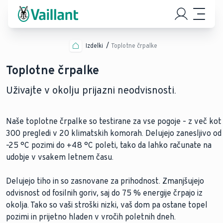
Izdelki
Toplotne črpalke
Toplotne črpalke
Uživajte v okolju prijazni neodvisnosti.
Naše toplotne črpalke so testirane za vse pogoje – z več kot
300 pregledi v 20 klimatskih komorah. Delujejo zanesljivo od
–25 °C pozimi do +48 °C poleti, tako da lahko računate na
udobje v vsakem letnem času.
Delujejo tiho in so zasnovane za prihodnost. Zmanjšujejo
odvisnost od fosilnih goriv, saj do 75 % energije črpajo iz
okolja. Tako so vaši stroški nizki, vaš dom pa ostane topel
pozimi in prijetno hladen v vročih poletnih dneh.