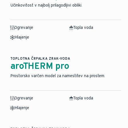
Učinkovitost v najbolj prilagodljivi obliki.
Ogrevanje
Topla voda
Hlajenje
TOPLOTNA ČRPALKA ZRAK-VODA
aroTHERM pro
Prostorsko varčen model za namestitev na prostem.
Ogrevanje
Topla voda
Hlajenje