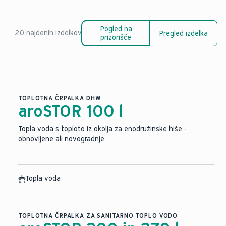
Pogled na
20 najdenih izdelkov
Pregled izdelka
prizorišče
TOPLOTNA ČRPALKA DHW
aroSTOR 100 l
Topla voda s toploto iz okolja za enodružinske hiše -
obnovljene ali novogradnje.
Topla voda
TOPLOTNA ČRPALKA ZA SANITARNO TOPLO VODO