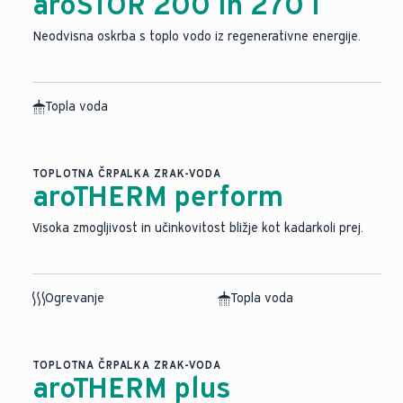
aroSTOR 200 in 270 l
Neodvisna oskrba s toplo vodo iz regenerativne energije.
Topla voda
TOPLOTNA ČRPALKA ZRAK-VODA
aroTHERM perform
Visoka zmogljivost in učinkovitost bližje kot kadarkoli prej.
Ogrevanje
Topla voda
TOPLOTNA ČRPALKA ZRAK-VODA
aroTHERM plus