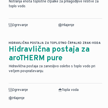
Notranja enota toplotne črpalke za prilagodljive rešitve za
toplo vodo.
Ogrevanje
Hlajenje
HIDRAVLIČNA POSTAJA ZA TOPLOTNO ČRPALKO ZRAK-VODA
Hidravlična postaja za
aroTHERM pure
Hidravlična postaja za zanesljivo oskrbo s toplo vodo pri
večjem povpraševanju.
Ogrevanje
Topla voda
Hlajenje