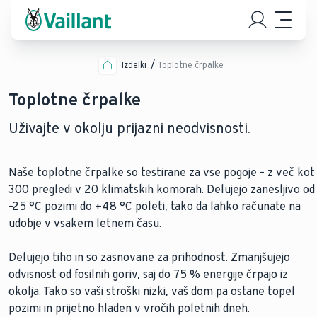
Izdelki
Toplotne črpalke
Toplotne črpalke
Uživajte v okolju prijazni neodvisnosti.
Naše toplotne črpalke so testirane za vse pogoje – z več kot
300 pregledi v 20 klimatskih komorah. Delujejo zanesljivo od
–25 °C pozimi do +48 °C poleti, tako da lahko računate na
udobje v vsakem letnem času.
Delujejo tiho in so zasnovane za prihodnost. Zmanjšujejo
odvisnost od fosilnih goriv, saj do 75 % energije črpajo iz
okolja. Tako so vaši stroški nizki, vaš dom pa ostane topel
pozimi in prijetno hladen v vročih poletnih dneh.