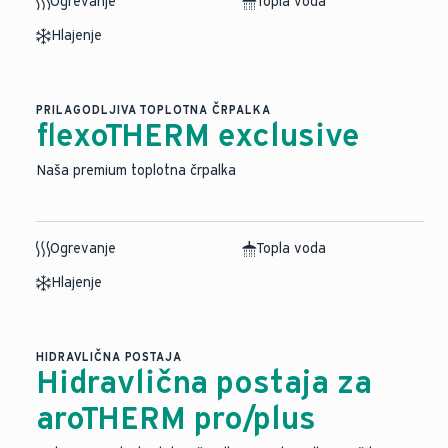
Ogrevanje
Topla voda
Hlajenje
PRILAGODLJIVA TOPLOTNA ČRPALKA
flexoTHERM exclusive
Naša premium toplotna črpalka
Ogrevanje
Topla voda
Hlajenje
HIDRAVLIČNA POSTAJA
Hidravlična postaja za
aroTHERM pro/plus