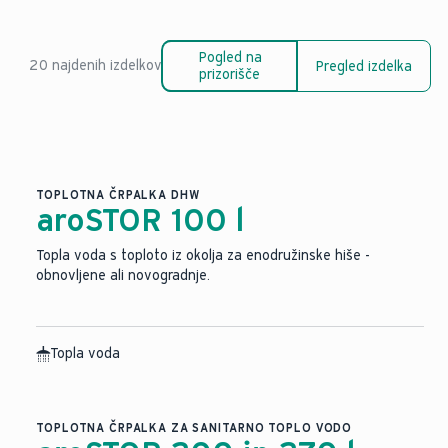
Pogled na
20 najdenih izdelkov
Pregled izdelka
prizorišče
TOPLOTNA ČRPALKA DHW
aroSTOR 100 l
Topla voda s toploto iz okolja za enodružinske hiše -
obnovljene ali novogradnje.
Topla voda
TOPLOTNA ČRPALKA ZA SANITARNO TOPLO VODO