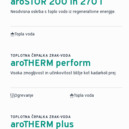
aroSTOR 200 in 270 l
Neodvisna oskrba s toplo vodo iz regenerativne energije.
Topla voda
TOPLOTNA ČRPALKA ZRAK-VODA
aroTHERM perform
Visoka zmogljivost in učinkovitost bližje kot kadarkoli prej.
Ogrevanje
Topla voda
TOPLOTNA ČRPALKA ZRAK-VODA
aroTHERM plus