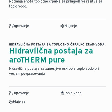
Notranja enota toplotne črpalke za prilagodljive rešitve za
toplo vodo.
Ogrevanje
Hlajenje
HIDRAVLIČNA POSTAJA ZA TOPLOTNO ČRPALKO ZRAK-VODA
Hidravlična postaja za
aroTHERM pure
Hidravlična postaja za zanesljivo oskrbo s toplo vodo pri
večjem povpraševanju.
Ogrevanje
Topla voda
Hlajenje