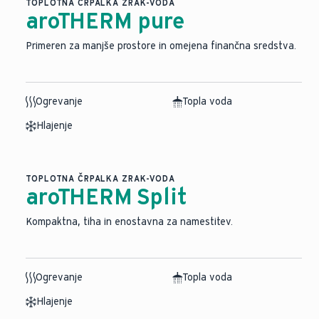
TOPLOTNA ČRPALKA ZRAK-VODA
aroTHERM pure
Primeren za manjše prostore in omejena finančna sredstva.
Ogrevanje
Topla voda
Hlajenje
TOPLOTNA ČRPALKA ZRAK-VODA
aroTHERM Split
⁠Kompaktna, tiha in enostavna za namestitev.
Ogrevanje
Topla voda
Hlajenje