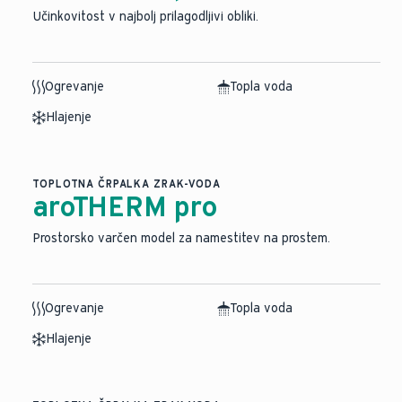
Učinkovitost v najbolj prilagodljivi obliki.
Ogrevanje
Topla voda
Hlajenje
TOPLOTNA ČRPALKA ZRAK-VODA
aroTHERM pro
Prostorsko varčen model za namestitev na prostem.
Ogrevanje
Topla voda
Hlajenje