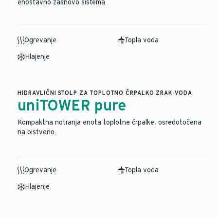
enostavno zasnovo sistema.
Ogrevanje
Topla voda
Hlajenje
HIDRAVLIČNI STOLP ZA TOPLOTNO ČRPALKO ZRAK-VODA
uniTOWER pure
Kompaktna notranja enota toplotne črpalke, osredotočena
na bistveno.
Ogrevanje
Topla voda
Hlajenje