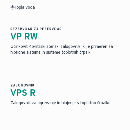
Topla voda
Slika je bila ustvarjena z umetno inteligenco.
REZERVOAR ZA REZERVOAR
VP RW
Učinkovit 45-litrski stenski zalogovnik, ki je primeren za
hibridne sisteme in sisteme toplotnih črpalk.
ZALOGOVNIK
VPS R
Zalogovnik za ogrevanje in hlajenje s toplotno črpalko.