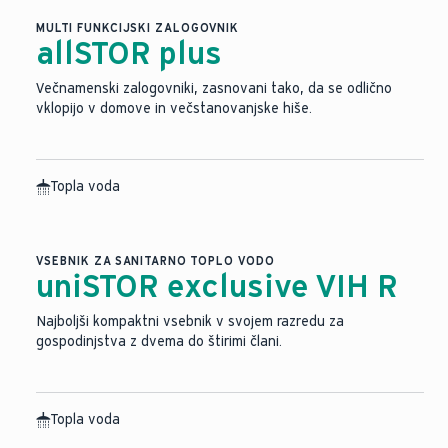
MULTI FUNKCIJSKI ZALOGOVNIK
allSTOR plus
Večnamenski zalogovniki, zasnovani tako, da se odlično
vklopijo v domove in večstanovanjske hiše.
Topla voda
Slika je bila ustvarjena z umetno inteligenco.
VSEBNIK ZA SANITARNO TOPLO VODO
uniSTOR exclusive VIH R
Najboljši kompaktni vsebnik v svojem razredu za
gospodinjstva z dvema do štirimi člani.
Topla voda