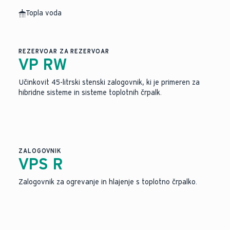
Topla voda
Slika je bila ustvarjena z umetno inteligenco.
REZERVOAR ZA REZERVOAR
VP RW
Učinkovit 45-litrski stenski zalogovnik, ki je primeren za
hibridne sisteme in sisteme toplotnih črpalk.
ZALOGOVNIK
VPS R
Zalogovnik za ogrevanje in hlajenje s toplotno črpalko.