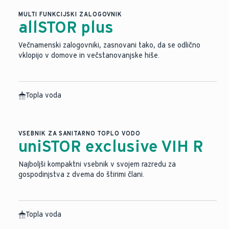
MULTI FUNKCIJSKI ZALOGOVNIK
allSTOR plus
Večnamenski zalogovniki, zasnovani tako, da se odlično
vklopijo v domove in večstanovanjske hiše.
Topla voda
Slika je bila ustvarjena z umetno inteligenco.
VSEBNIK ZA SANITARNO TOPLO VODO
uniSTOR exclusive VIH R
Najboljši kompaktni vsebnik v svojem razredu za
gospodinjstva z dvema do štirimi člani.
Topla voda