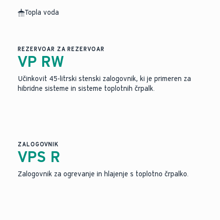
Topla voda
Slika je bila ustvarjena z umetno inteligenco.
REZERVOAR ZA REZERVOAR
VP RW
Učinkovit 45-litrski stenski zalogovnik, ki je primeren za
hibridne sisteme in sisteme toplotnih črpalk.
ZALOGOVNIK
VPS R
Zalogovnik za ogrevanje in hlajenje s toplotno črpalko.