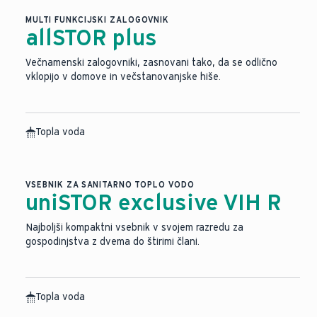
MULTI FUNKCIJSKI ZALOGOVNIK
allSTOR plus
Večnamenski zalogovniki, zasnovani tako, da se odlično
vklopijo v domove in večstanovanjske hiše.
Topla voda
Slika je bila ustvarjena z umetno inteligenco.
VSEBNIK ZA SANITARNO TOPLO VODO
uniSTOR exclusive VIH R
Najboljši kompaktni vsebnik v svojem razredu za
gospodinjstva z dvema do štirimi člani.
Topla voda