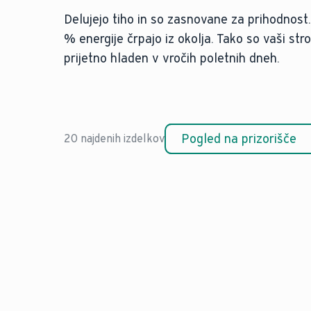
Delujejo tiho in so zasnovane za prihodnost.
% energije črpajo iz okolja. Tako so vaši str
prijetno hladen v vročih poletnih dneh.
Pogled na prizorišče
20 najdenih izdelkov