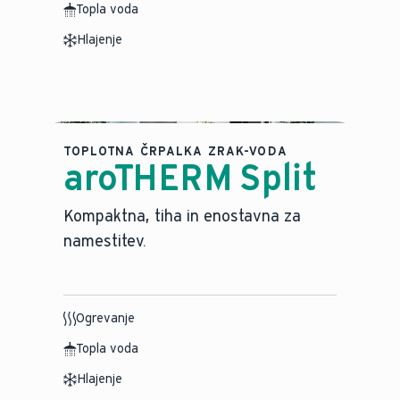
Topla voda
Hlajenje
TOPLOTNA ČRPALKA ZRAK-VODA
aroTHERM Split
⁠Kompaktna, tiha in enostavna za
namestitev.
Ogrevanje
Topla voda
Hlajenje