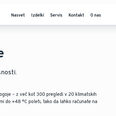
Nasvet
Izdelki
Servis
Kontakt
O nas
e
snosti.
ogoje – z več kot 300 pregledi v 20 klimatskih
mi do +48 °C poleti, tako da lahko računate na