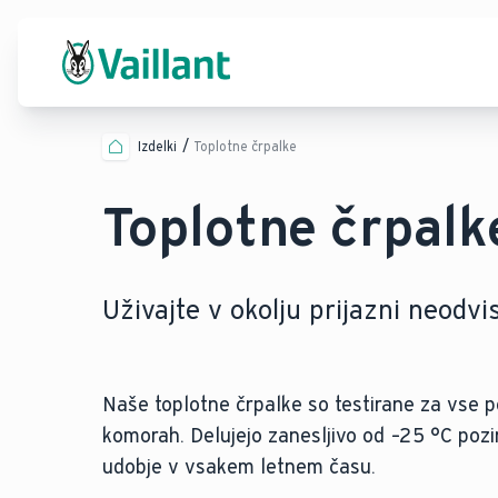
Izdelki
Toplotne črpalke
Toplotne črpalk
Uživajte v okolju prijazni neodvi
Naše toplotne črpalke so testirane za vse p
komorah. Delujejo zanesljivo od –25 °C pozi
udobje v vsakem letnem času.