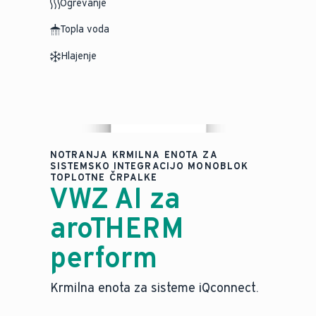
Ogrevanje
Topla voda
Hlajenje
NOTRANJA KRMILNA ENOTA ZA
SISTEMSKO INTEGRACIJO MONOBLOK
TOPLOTNE ČRPALKE
VWZ AI za
aroTHERM
perform
Krmilna enota za sisteme iQconnect.