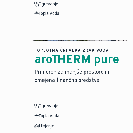
Ogrevanje
Topla voda
TOPLOTNA ČRPALKA ZRAK-VODA
aroTHERM pure
Primeren za manjše prostore in
omejena finančna sredstva.
Ogrevanje
Topla voda
Hlajenje