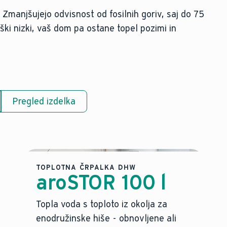
 Zmanjšujejo odvisnost od fosilnih goriv, saj do 75
oški nizki, vaš dom pa ostane topel pozimi in
Pregled izdelka
TOPLOTNA ČRPALKA DHW
aroSTOR 100 l
Topla voda s toploto iz okolja za
enodružinske hiše - obnovljene ali