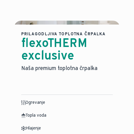
PRILAGODLJIVA TOPLOTNA ČRPALKA
flexoTHERM
exclusive
Naša premium toplotna črpalka
Ogrevanje
Topla voda
Hlajenje