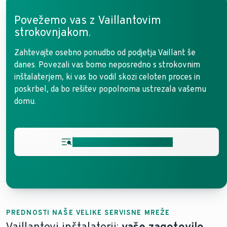
Povežemo vas z Vaillantovim
strokovnjakom.
Zahtevajte osebno ponudbo od podjetja Vaillant še
danes. Povezali vas bomo neposredno s strokovnim
inštalaterjem, ki vas bo vodil skozi celoten proces in
poskrbel, da bo rešitev popolnoma ustrezala vašemu
domu.
Oddajte vaše povpraševanje
PREDNOSTI NAŠE VELIKE SERVISNE MREŽE
Vaillantovi inštalaterji:
vaše zagotovilo