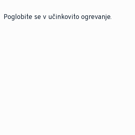
Poglobite se v učinkovito ogrevanje.
PODALJŠANO JAMSTVO
URADNI SERVIS VAILLANT
Izkoristite ugodnosti
Zaupajte bližini
podaljšanega jamstva
največje servisne
mreže.