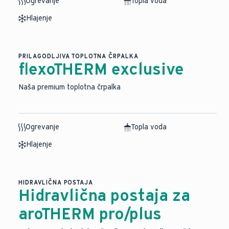
Ogrevanje
Topla voda
Hlajenje
PRILAGODLJIVA TOPLOTNA ČRPALKA
flexoTHERM exclusive
Naša premium toplotna črpalka
Ogrevanje
Topla voda
Hlajenje
HIDRAVLIČNA POSTAJA
Hidravlična postaja za
aroTHERM pro/plus