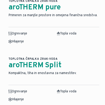
TOPLOTNA ČRPALKA ZRAK-VODA
aroTHERM pure
Primeren za manjše prostore in omejena finančna sredstva.
Ogrevanje
Topla voda
Hlajenje
TOPLOTNA ČRPALKA ZRAK-VODA
aroTHERM Split
⁠Kompaktna, tiha in enostavna za namestitev.
Ogrevanje
Topla voda
Hlajenje