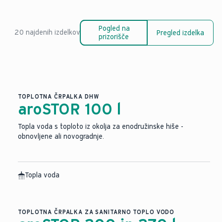
Pogled na
20 najdenih izdelkov
Pregled izdelka
prizorišče
TOPLOTNA ČRPALKA DHW
aroSTOR 100 l
Topla voda s toploto iz okolja za enodružinske hiše -
obnovljene ali novogradnje.
Topla voda
TOPLOTNA ČRPALKA ZA SANITARNO TOPLO VODO