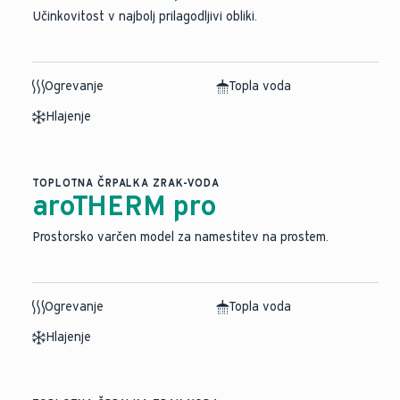
Učinkovitost v najbolj prilagodljivi obliki.
Ogrevanje
Topla voda
Hlajenje
TOPLOTNA ČRPALKA ZRAK-VODA
aroTHERM pro
Prostorsko varčen model za namestitev na prostem.
Ogrevanje
Topla voda
Hlajenje