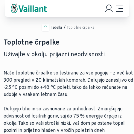
Izdelki
Toplotne črpalke
Toplotne črpalke
Uživajte v okolju prijazni neodvisnosti.
Naše toplotne črpalke so testirane za vse pogoje – z več kot
300 pregledi v 20 klimatskih komorah. Delujejo zanesljivo od
–25 °C pozimi do +48 °C poleti, tako da lahko računate na
udobje v vsakem letnem času.
Delujejo tiho in so zasnovane za prihodnost. Zmanjšujejo
odvisnost od fosilnih goriv, saj do 75 % energije črpajo iz
okolja. Tako so vaši stroški nizki, vaš dom pa ostane topel
pozimi in prijetno hladen v vročih poletnih dneh.