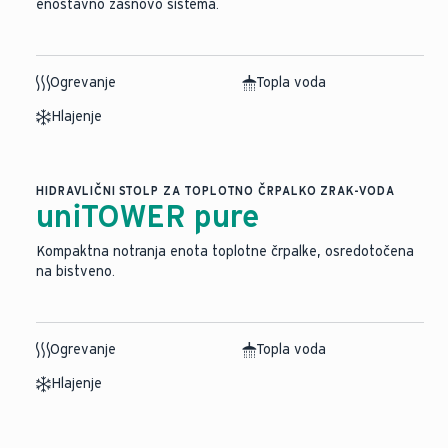
enostavno zasnovo sistema.
Ogrevanje
Topla voda
Hlajenje
HIDRAVLIČNI STOLP ZA TOPLOTNO ČRPALKO ZRAK-VODA
uniTOWER pure
Kompaktna notranja enota toplotne črpalke, osredotočena
na bistveno.
Ogrevanje
Topla voda
Hlajenje