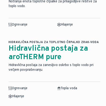
Notranja enota toplotne črpalke za prilagodljive rešitve za
toplo vodo.
Ogrevanje
Hlajenje
HIDRAVLIČNA POSTAJA ZA TOPLOTNO ČRPALKO ZRAK-VODA
Hidravlična postaja za
aroTHERM pure
Hidravlična postaja za zanesljivo oskrbo s toplo vodo pri
večjem povpraševanju.
Ogrevanje
Topla voda
Hlajenje