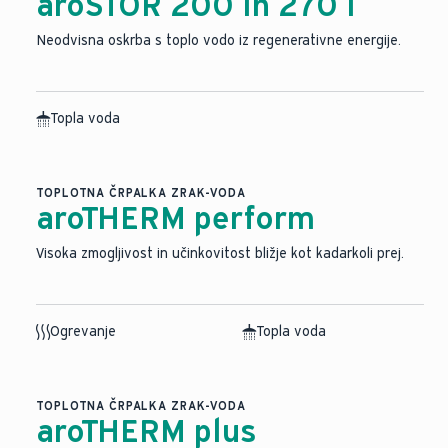
aroSTOR 200 in 270 l
Neodvisna oskrba s toplo vodo iz regenerativne energije.
Topla voda
TOPLOTNA ČRPALKA ZRAK-VODA
aroTHERM perform
Visoka zmogljivost in učinkovitost bližje kot kadarkoli prej.
Ogrevanje
Topla voda
TOPLOTNA ČRPALKA ZRAK-VODA
aroTHERM plus