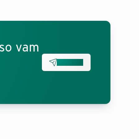
 so vam
Pišite nam