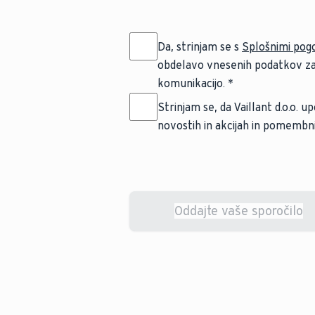
Da, strinjam se s
Splošnimi pogo
obdelavo vnesenih podatkov za
komunikacijo.
Strinjam se, da Vaillant d.o.o.
novostih in akcijah in pomembnih
Oddajte vaše sporočilo
Changes saved successfully.