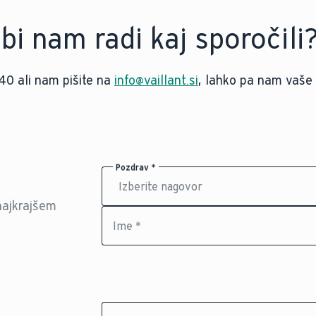
bi nam radi kaj sporočili
40 ali nam pišite na
info@vaillant.si
, lahko pa nam vaše 
Pozdrav *
najkrajšem
Ime *