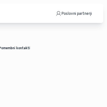
Poslovni partnerji
Pomembni kontakti
Splošni kontaktni obrazec
Naša ekipa
Pridobite ponudbo za toplotne črpalke
Pridobite ponudbo za plinske naprave
Pridobite ponudbo za ostale naprave
Poiščite pooblaščenega serviserja