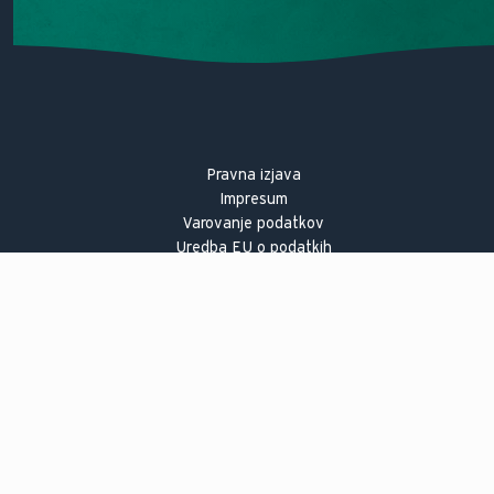
Pravna izjava
Impresum
Varovanje podatkov
Uredba EU o podatkih
Varnostni odpoklic izdelkov
Registracija varnosti izdelka
Prijava nepravilnosti
vaillant-group.com
Sitemap
This site is protected by reCAPTCHA and the Google
Privacy Policy
and
Terms of Service
apply.