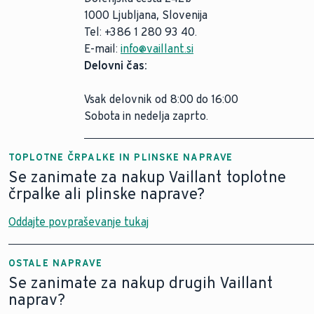
Pridobite ponudbo za plinske naprave
1000 Ljubljana, Slovenija
Pridobite ponudbo za ostale naprave
Tel: +386 1 280 93 40.
Poiščite pooblaščenega serviserja
E-mail:
info@vaillant.si
Delovni čas:
Vsak delovnik od 8:00 do 16:00
Sobota in nedelja zaprto.
TOPLOTNE ČRPALKE IN PLINSKE NAPRAVE
Se zanimate za nakup Vaillant toplotne
črpalke ali plinske naprave?
Oddajte povpraševanje tukaj
OSTALE NAPRAVE
Se zanimate za nakup drugih Vaillant
naprav?