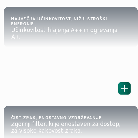
NAJVEČJA UČINKOVITOST, NIŽJI STROŠKI
ENERGIJE
Učinkovitost hlajenja A++ in ogrevanja
A+.
ČIST ZRAK, ENOSTAVNO VZDRŽEVANJE
Zgornji filter, ki je enostaven za dostop,
za visoko kakovost zraka.