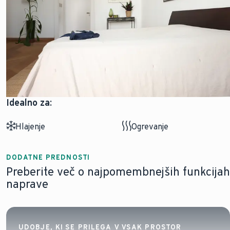
Idealno za:
Hlajenje
Ogrevanje
DODATNE PREDNOSTI
Preberite več o najpomembnejših funkcijah
naprave
UDOBJE, KI SE PRILEGA V VSAK PROSTOR
HITRO IN URAVNOTEŽENO UDOBJE Z VSEH
UDOBJE, PRILAGOJENO PRAV VAM, NE GL
NAJVEČJA UČINKOVITOST, NIŽJI STROŠKI
ČIST ZRAK, ENOSTAVNO VZDRŽEVANJE
VAŠE PODNEBJE V DLANI
UDOBJE, KI SE PRILEGA V VSAK PROSTOR