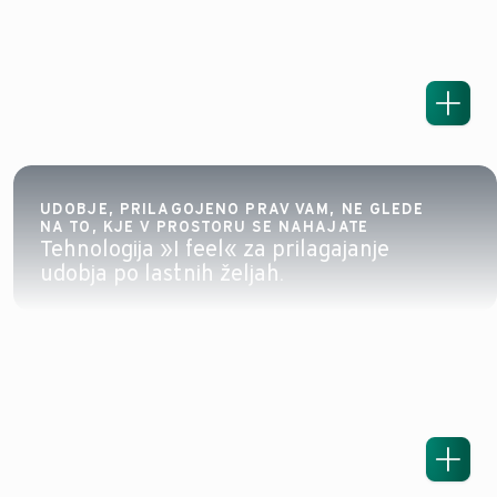
UDOBJE, PRILAGOJENO PRAV VAM, NE GLEDE
NA TO, KJE V PROSTORU SE NAHAJATE
Tehnologija »I feel« za prilagajanje
udobja po lastnih željah.