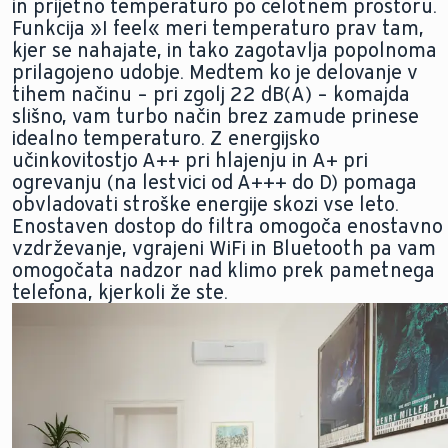
in prijetno temperaturo po celotnem prostoru.
Funkcija »I feel« meri temperaturo prav tam,
kjer se nahajate, in tako zagotavlja popolnoma
prilagojeno udobje. Medtem ko je delovanje v
tihem načinu – pri zgolj 22 dB(A) – komajda
slišno, vam turbo način brez zamude prinese
idealno temperaturo. Z energijsko
učinkovitostjo A++ pri hlajenju in A+ pri
ogrevanju (na lestvici od A+++ do D) pomaga
obvladovati stroške energije skozi vse leto.
Enostaven dostop do filtra omogoča enostavno
vzdrževanje, vgrajeni WiFi in Bluetooth pa vam
omogočata nadzor nad klimo prek pametnega
telefona, kjerkoli že ste.