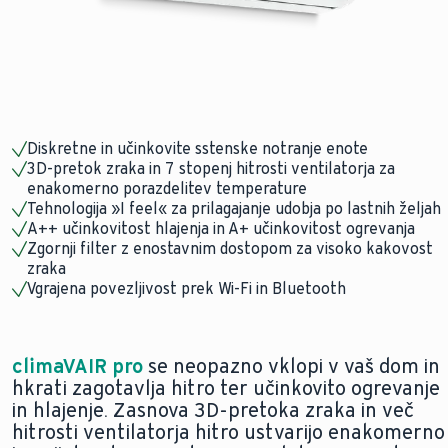
Diskretne in učinkovite sstenske notranje enote
3D-pretok zraka in 7 stopenj hitrosti ventilatorja za
enakomerno porazdelitev temperature
Tehnologija »I feel« za prilagajanje udobja po lastnih željah
A++ učinkovitost hlajenja in A+ učinkovitost ogrevanja
Zgornji filter z enostavnim dostopom za visoko kakovost
zraka
Vgrajena povezljivost prek Wi-Fi in Bluetooth
climaVAIR pro
se neopazno vklopi v vaš dom in
hkrati zagotavlja hitro ter učinkovito ogrevanje
in hlajenje. Zasnova 3D-pretoka zraka in več
hitrosti ventilatorja hitro ustvarijo enakomerno