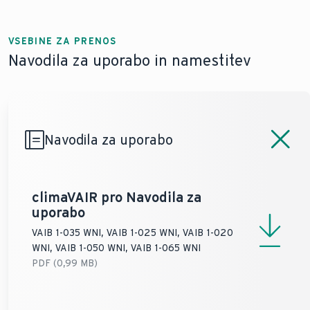
260 mm / 708 mm /
275 mm / 835 m
enota
Refrigerant Suction
185 mm
200 mm
G ⅜″
G ⅜″
Temperatura okolja
Pipe
iz Notranja enota
VSEBINE ZA PRENOS
(Način ogrevanja)
16 - 30 °C
16 - 30 °C
Teža na Notranja
Navodila za uporabo in namestitev
(min - max)
enota
7,5 kg
9 kg
Temperatura okolja
iz Notranja enota
(Način hlajenja)
16 - 30 °C
16 - 30 °C
Navodila za uporabo
(min - max)
climaVAIR pro
Navodila za
uporabo
VAIB 1-035 WNI, VAIB 1-025 WNI, VAIB 1-020
WNI, VAIB 1-050 WNI, VAIB 1-065 WNI
PDF (0,99 MB)