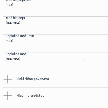
max)
-
-
Moč hlajenja
(nazivna)
-
-
Toplotna moč (min -
max)
-
-
Toplotna moč
(nazivna)
-
-
Električna povezava
Električna
Hladilno sredstvo
napajalna napetost
-
-
na Zunanja enota