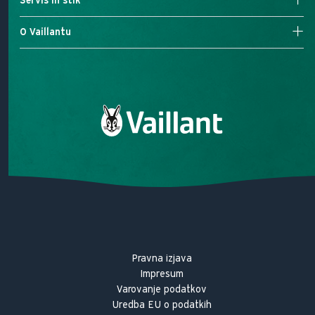
Servis in stik
Tehnologija plinskih kotlov
Plinske peči
Klimatske naprave
Iskanje partnerja
O Vaillantu
Regulacija
Kontaktirajte nas
Naše poslanstvo
Naša obljuba kakovosti
Zgodovina Vaillant
Kariera
Pravna izjava
Impresum
Varovanje podatkov
Uredba EU o podatkih