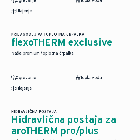
Ogrevanje
Topla voda
Hlajenje
PRILAGODLJIVA TOPLOTNA ČRPALKA
flexoTHERM exclusive
Naša premium toplotna črpalka
Ogrevanje
Topla voda
Hlajenje
HIDRAVLIČNA POSTAJA
Hidravlična postaja za
aroTHERM pro/plus