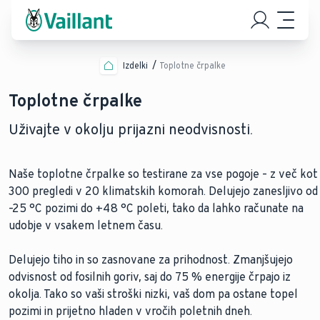
Izdelki
Toplotne črpalke
Toplotne črpalke
Uživajte v okolju prijazni neodvisnosti.
Naše toplotne črpalke so testirane za vse pogoje – z več kot
300 pregledi v 20 klimatskih komorah. Delujejo zanesljivo od
–25 °C pozimi do +48 °C poleti, tako da lahko računate na
udobje v vsakem letnem času.
Delujejo tiho in so zasnovane za prihodnost. Zmanjšujejo
odvisnost od fosilnih goriv, saj do 75 % energije črpajo iz
okolja. Tako so vaši stroški nizki, vaš dom pa ostane topel
pozimi in prijetno hladen v vročih poletnih dneh.