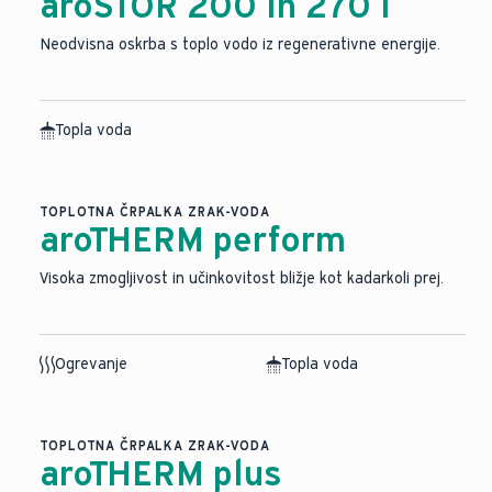
aroSTOR 200 in 270 l
Neodvisna oskrba s toplo vodo iz regenerativne energije.
Topla voda
TOPLOTNA ČRPALKA ZRAK-VODA
aroTHERM perform
Visoka zmogljivost in učinkovitost bližje kot kadarkoli prej.
Ogrevanje
Topla voda
TOPLOTNA ČRPALKA ZRAK-VODA
aroTHERM plus