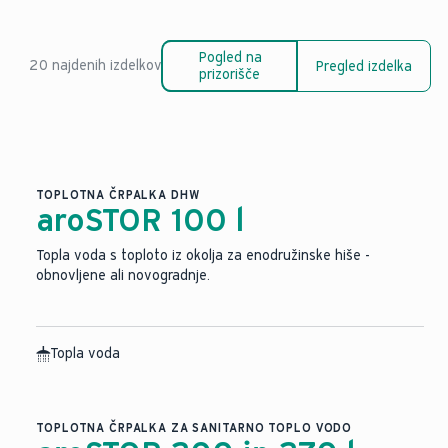
Pogled na
20 najdenih izdelkov
Pregled izdelka
prizorišče
TOPLOTNA ČRPALKA DHW
aroSTOR 100 l
Topla voda s toploto iz okolja za enodružinske hiše -
obnovljene ali novogradnje.
Topla voda
TOPLOTNA ČRPALKA ZA SANITARNO TOPLO VODO