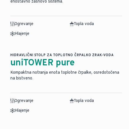
enostavno zasnovo sistema.
Ogrevanje
Topla voda
Hlajenje
HIDRAVLIČNI STOLP ZA TOPLOTNO ČRPALKO ZRAK-VODA
uniTOWER pure
Kompaktna notranja enota toplotne črpalke, osredotočena
na bistveno.
Ogrevanje
Topla voda
Hlajenje