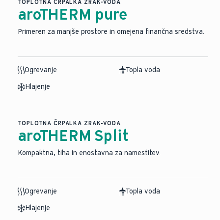
TOPLOTNA ČRPALKA ZRAK-VODA
aroTHERM pure
Primeren za manjše prostore in omejena finančna sredstva.
Ogrevanje
Topla voda
Hlajenje
TOPLOTNA ČRPALKA ZRAK-VODA
aroTHERM Split
⁠Kompaktna, tiha in enostavna za namestitev.
Ogrevanje
Topla voda
Hlajenje