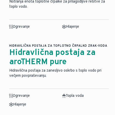
Notranja enota toplotne črpalke za prilagodljive rešitve za
toplo vodo.
Ogrevanje
Hlajenje
HIDRAVLIČNA POSTAJA ZA TOPLOTNO ČRPALKO ZRAK-VODA
Hidravlična postaja za
aroTHERM pure
Hidravlična postaja za zanesljivo oskrbo s toplo vodo pri
večjem povpraševanju.
Ogrevanje
Topla voda
Hlajenje