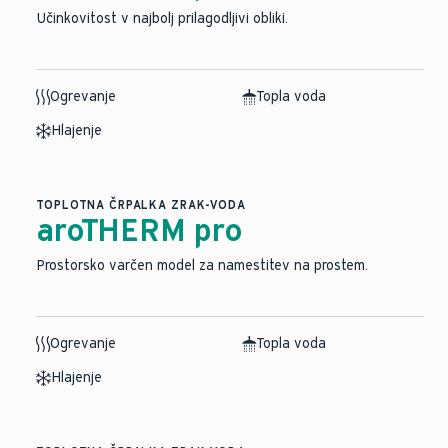
Učinkovitost v najbolj prilagodljivi obliki.
Ogrevanje
Topla voda
Hlajenje
TOPLOTNA ČRPALKA ZRAK-VODA
aroTHERM pro
Prostorsko varčen model za namestitev na prostem.
Ogrevanje
Topla voda
Hlajenje