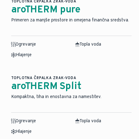
TOPLOTNA ČRPALKA ZRAK-VODA
aroTHERM pure
Primeren za manjše prostore in omejena finančna sredstva.
Ogrevanje
Topla voda
Hlajenje
TOPLOTNA ČRPALKA ZRAK-VODA
aroTHERM Split
⁠Kompaktna, tiha in enostavna za namestitev.
Ogrevanje
Topla voda
Hlajenje