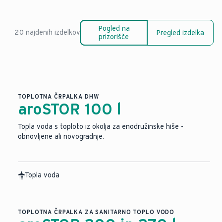
Pogled na
20 najdenih izdelkov
Pregled izdelka
prizorišče
TOPLOTNA ČRPALKA DHW
aroSTOR 100 l
Topla voda s toploto iz okolja za enodružinske hiše -
obnovljene ali novogradnje.
Topla voda
TOPLOTNA ČRPALKA ZA SANITARNO TOPLO VODO