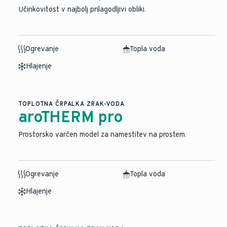
Učinkovitost v najbolj prilagodljivi obliki.
Ogrevanje
Topla voda
Hlajenje
TOPLOTNA ČRPALKA ZRAK-VODA
aroTHERM pro
Prostorsko varčen model za namestitev na prostem.
Ogrevanje
Topla voda
Hlajenje