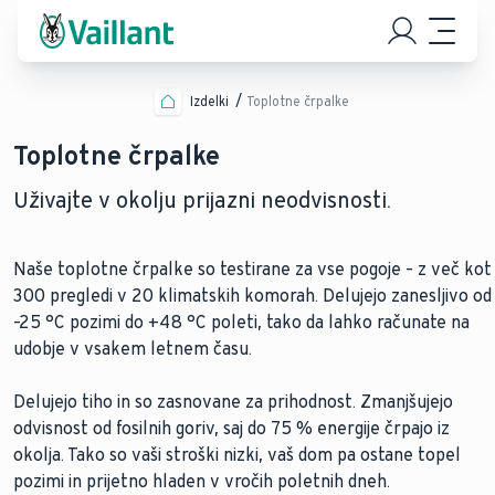
Izdelki
Toplotne črpalke
Toplotne črpalke
Uživajte v okolju prijazni neodvisnosti.
Naše toplotne črpalke so testirane za vse pogoje – z več kot
300 pregledi v 20 klimatskih komorah. Delujejo zanesljivo od
–25 °C pozimi do +48 °C poleti, tako da lahko računate na
udobje v vsakem letnem času.
Delujejo tiho in so zasnovane za prihodnost. Zmanjšujejo
odvisnost od fosilnih goriv, saj do 75 % energije črpajo iz
okolja. Tako so vaši stroški nizki, vaš dom pa ostane topel
pozimi in prijetno hladen v vročih poletnih dneh.