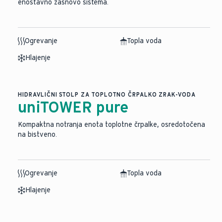
enostavno zasnovo sistema.
Ogrevanje
Topla voda
Hlajenje
HIDRAVLIČNI STOLP ZA TOPLOTNO ČRPALKO ZRAK-VODA
uniTOWER pure
Kompaktna notranja enota toplotne črpalke, osredotočena
na bistveno.
Ogrevanje
Topla voda
Hlajenje