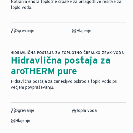
Notranja enota toplotne črpalke za prilagodljive rešitve za
toplo vodo.
Ogrevanje
Hlajenje
HIDRAVLIČNA POSTAJA ZA TOPLOTNO ČRPALKO ZRAK-VODA
Hidravlična postaja za
aroTHERM pure
Hidravlična postaja za zanesljivo oskrbo s toplo vodo pri
večjem povpraševanju.
Ogrevanje
Topla voda
Hlajenje