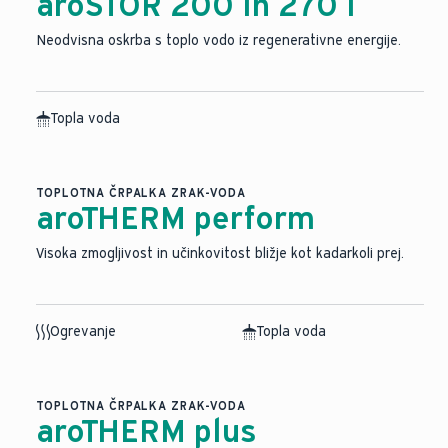
aroSTOR 200 in 270 l
Neodvisna oskrba s toplo vodo iz regenerativne energije.
Topla voda
TOPLOTNA ČRPALKA ZRAK-VODA
aroTHERM perform
Visoka zmogljivost in učinkovitost bližje kot kadarkoli prej.
Ogrevanje
Topla voda
TOPLOTNA ČRPALKA ZRAK-VODA
aroTHERM plus