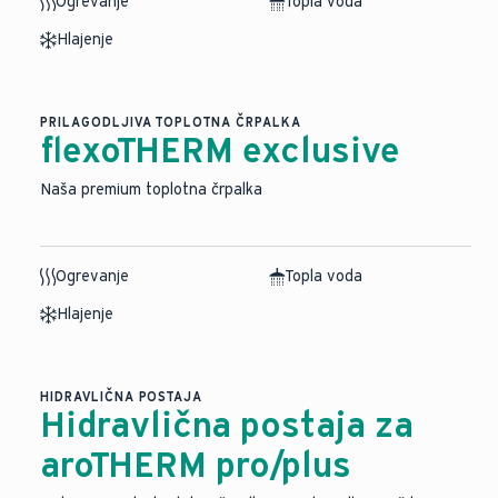
Ogrevanje
Topla voda
Hlajenje
PRILAGODLJIVA TOPLOTNA ČRPALKA
flexoTHERM exclusive
Naša premium toplotna črpalka
Ogrevanje
Topla voda
Hlajenje
HIDRAVLIČNA POSTAJA
Hidravlična postaja za
aroTHERM pro/plus