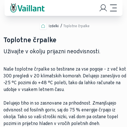
Izdelki
Toplotne črpalke
Toplotne črpalke
Uživajte v okolju prijazni neodvisnosti.
Naše toplotne črpalke so testirane za vse pogoje – z več kot
300 pregledi v 20 klimatskih komorah. Delujejo zanesljivo od
–25 °C pozimi do +48 °C poleti, tako da lahko računate na
udobje v vsakem letnem času.
Delujejo tiho in so zasnovane za prihodnost. Zmanjšujejo
odvisnost od fosilnih goriv, saj do 75 % energije črpajo iz
okolja. Tako so vaši stroški nizki, vaš dom pa ostane topel
pozimi in prijetno hladen v vročih poletnih dneh.