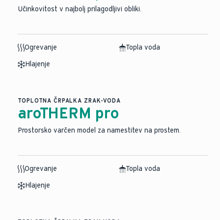
Učinkovitost v najbolj prilagodljivi obliki.
Ogrevanje
Topla voda
Hlajenje
TOPLOTNA ČRPALKA ZRAK-VODA
aroTHERM pro
Prostorsko varčen model za namestitev na prostem.
Ogrevanje
Topla voda
Hlajenje