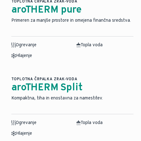
TOPLOTNA ČRPALKA ZRAK-VODA
aroTHERM pure
Primeren za manjše prostore in omejena finančna sredstva.
Ogrevanje
Topla voda
Hlajenje
TOPLOTNA ČRPALKA ZRAK-VODA
aroTHERM Split
⁠Kompaktna, tiha in enostavna za namestitev.
Ogrevanje
Topla voda
Hlajenje