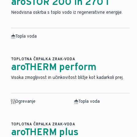
aroSTOR 200 in 270 l
Neodvisna oskrba s toplo vodo iz regenerativne energije.
Topla voda
TOPLOTNA ČRPALKA ZRAK-VODA
aroTHERM perform
Visoka zmogljivost in učinkovitost bližje kot kadarkoli prej.
Ogrevanje
Topla voda
TOPLOTNA ČRPALKA ZRAK-VODA
aroTHERM plus