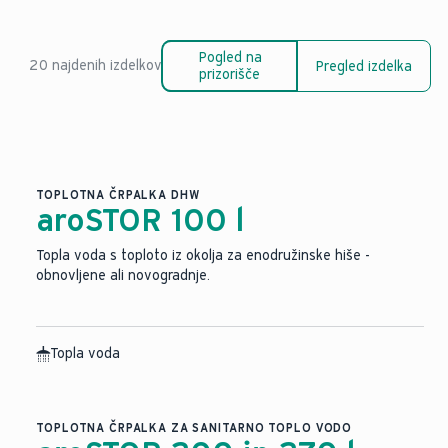
Pogled na
20 najdenih izdelkov
Pregled izdelka
prizorišče
TOPLOTNA ČRPALKA DHW
aroSTOR 100 l
Topla voda s toploto iz okolja za enodružinske hiše -
obnovljene ali novogradnje.
Topla voda
TOPLOTNA ČRPALKA ZA SANITARNO TOPLO VODO