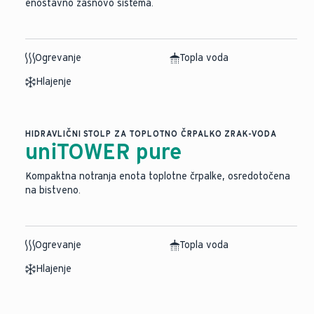
enostavno zasnovo sistema.
Ogrevanje
Topla voda
Hlajenje
HIDRAVLIČNI STOLP ZA TOPLOTNO ČRPALKO ZRAK-VODA
uniTOWER pure
Kompaktna notranja enota toplotne črpalke, osredotočena
na bistveno.
Ogrevanje
Topla voda
Hlajenje