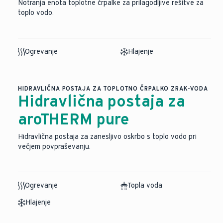
Notranja enota toplotne črpalke za prilagodljive rešitve za
toplo vodo.
Ogrevanje
Hlajenje
HIDRAVLIČNA POSTAJA ZA TOPLOTNO ČRPALKO ZRAK-VODA
Hidravlična postaja za
aroTHERM pure
Hidravlična postaja za zanesljivo oskrbo s toplo vodo pri
večjem povpraševanju.
Ogrevanje
Topla voda
Hlajenje