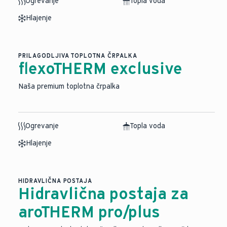
Ogrevanje
Topla voda
Hlajenje
PRILAGODLJIVA TOPLOTNA ČRPALKA
flexoTHERM exclusive
Naša premium toplotna črpalka
Ogrevanje
Topla voda
Hlajenje
HIDRAVLIČNA POSTAJA
Hidravlična postaja za
aroTHERM pro/plus