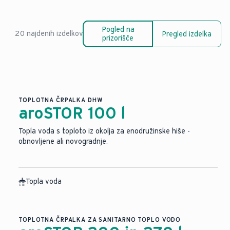
Pogled na
20 najdenih izdelkov
Pregled izdelka
prizorišče
TOPLOTNA ČRPALKA DHW
aroSTOR 100 l
Topla voda s toploto iz okolja za enodružinske hiše -
obnovljene ali novogradnje.
Topla voda
TOPLOTNA ČRPALKA ZA SANITARNO TOPLO VODO