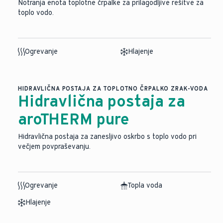
Notranja enota toplotne črpalke za prilagodljive rešitve za
toplo vodo.
Ogrevanje
Hlajenje
HIDRAVLIČNA POSTAJA ZA TOPLOTNO ČRPALKO ZRAK-VODA
Hidravlična postaja za
aroTHERM pure
Hidravlična postaja za zanesljivo oskrbo s toplo vodo pri
večjem povpraševanju.
Ogrevanje
Topla voda
Hlajenje