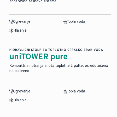
enostavno zasnovo sistema.
Ogrevanje
Topla voda
Hlajenje
HIDRAVLIČNI STOLP ZA TOPLOTNO ČRPALKO ZRAK-VODA
uniTOWER pure
Kompaktna notranja enota toplotne črpalke, osredotočena
na bistveno.
Ogrevanje
Topla voda
Hlajenje