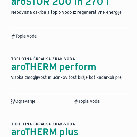
aroSTOR 200 in 270 l
Neodvisna oskrba s toplo vodo iz regenerativne energije.
Topla voda
TOPLOTNA ČRPALKA ZRAK-VODA
aroTHERM perform
Visoka zmogljivost in učinkovitost bližje kot kadarkoli prej.
Ogrevanje
Topla voda
TOPLOTNA ČRPALKA ZRAK-VODA
aroTHERM plus