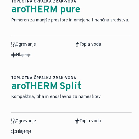
TOPLOTNA ČRPALKA ZRAK-VODA
aroTHERM pure
Primeren za manjše prostore in omejena finančna sredstva.
Ogrevanje
Topla voda
Hlajenje
TOPLOTNA ČRPALKA ZRAK-VODA
aroTHERM Split
⁠Kompaktna, tiha in enostavna za namestitev.
Ogrevanje
Topla voda
Hlajenje