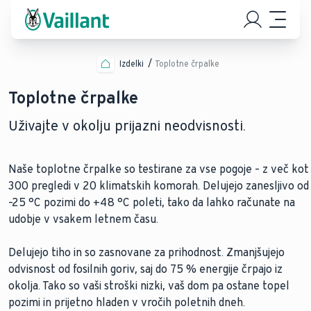
Izdelki
Toplotne črpalke
Toplotne črpalke
Uživajte v okolju prijazni neodvisnosti.
Naše toplotne črpalke so testirane za vse pogoje – z več kot
300 pregledi v 20 klimatskih komorah. Delujejo zanesljivo od
–25 °C pozimi do +48 °C poleti, tako da lahko računate na
udobje v vsakem letnem času.
Delujejo tiho in so zasnovane za prihodnost. Zmanjšujejo
odvisnost od fosilnih goriv, saj do 75 % energije črpajo iz
okolja. Tako so vaši stroški nizki, vaš dom pa ostane topel
pozimi in prijetno hladen v vročih poletnih dneh.