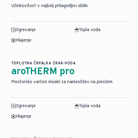
Učinkovitost v najbolj prilagodljivi obliki.
Ogrevanje
Topla voda
Hlajenje
TOPLOTNA ČRPALKA ZRAK-VODA
aroTHERM pro
Prostorsko varčen model za namestitev na prostem.
Ogrevanje
Topla voda
Hlajenje