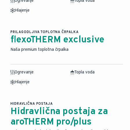
Ogrevanje
Topla voda
Hlajenje
PRILAGODLJIVA TOPLOTNA ČRPALKA
flexoTHERM exclusive
Naša premium toplotna črpalka
Ogrevanje
Topla voda
Hlajenje
HIDRAVLIČNA POSTAJA
Hidravlična postaja za
aroTHERM pro/plus