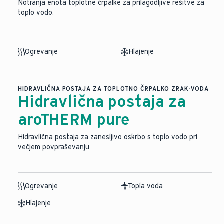
Notranja enota toplotne črpalke za prilagodljive rešitve za
toplo vodo.
Ogrevanje
Hlajenje
HIDRAVLIČNA POSTAJA ZA TOPLOTNO ČRPALKO ZRAK-VODA
Hidravlična postaja za
aroTHERM pure
Hidravlična postaja za zanesljivo oskrbo s toplo vodo pri
večjem povpraševanju.
Ogrevanje
Topla voda
Hlajenje