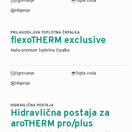
Ogrevanje
Topla voda
Hlajenje
PRILAGODLJIVA TOPLOTNA ČRPALKA
flexoTHERM exclusive
Naša premium toplotna črpalka
Ogrevanje
Topla voda
Hlajenje
HIDRAVLIČNA POSTAJA
Hidravlična postaja za
aroTHERM pro/plus