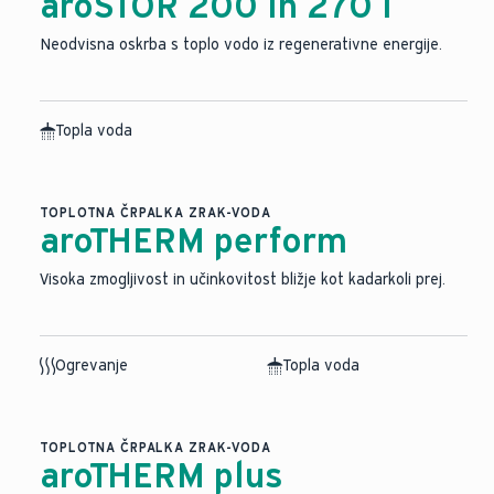
aroSTOR 200 in 270 l
Neodvisna oskrba s toplo vodo iz regenerativne energije.
Topla voda
TOPLOTNA ČRPALKA ZRAK-VODA
aroTHERM perform
Visoka zmogljivost in učinkovitost bližje kot kadarkoli prej.
Ogrevanje
Topla voda
TOPLOTNA ČRPALKA ZRAK-VODA
aroTHERM plus