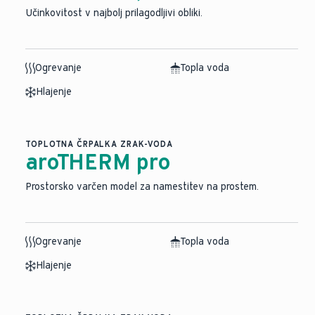
Učinkovitost v najbolj prilagodljivi obliki.
Ogrevanje
Topla voda
Hlajenje
TOPLOTNA ČRPALKA ZRAK-VODA
aroTHERM pro
Prostorsko varčen model za namestitev na prostem.
Ogrevanje
Topla voda
Hlajenje