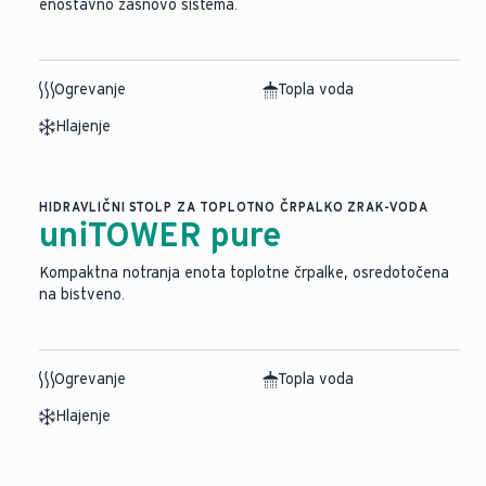
enostavno zasnovo sistema.
Ogrevanje
Topla voda
Hlajenje
HIDRAVLIČNI STOLP ZA TOPLOTNO ČRPALKO ZRAK-VODA
uniTOWER pure
Kompaktna notranja enota toplotne črpalke, osredotočena
na bistveno.
Ogrevanje
Topla voda
Hlajenje