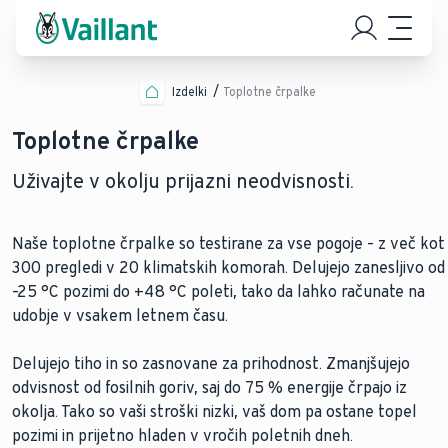
Izdelki
Toplotne črpalke
Toplotne črpalke
Uživajte v okolju prijazni neodvisnosti.
Naše toplotne črpalke so testirane za vse pogoje – z več kot
300 pregledi v 20 klimatskih komorah. Delujejo zanesljivo od
–25 °C pozimi do +48 °C poleti, tako da lahko računate na
udobje v vsakem letnem času.
Delujejo tiho in so zasnovane za prihodnost. Zmanjšujejo
odvisnost od fosilnih goriv, saj do 75 % energije črpajo iz
okolja. Tako so vaši stroški nizki, vaš dom pa ostane topel
pozimi in prijetno hladen v vročih poletnih dneh.