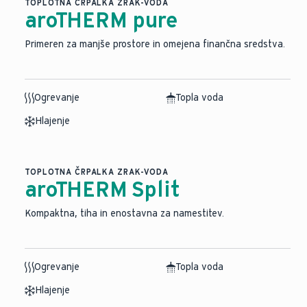
TOPLOTNA ČRPALKA ZRAK-VODA
aroTHERM pure
Primeren za manjše prostore in omejena finančna sredstva.
Ogrevanje
Topla voda
Hlajenje
TOPLOTNA ČRPALKA ZRAK-VODA
aroTHERM Split
⁠Kompaktna, tiha in enostavna za namestitev.
Ogrevanje
Topla voda
Hlajenje