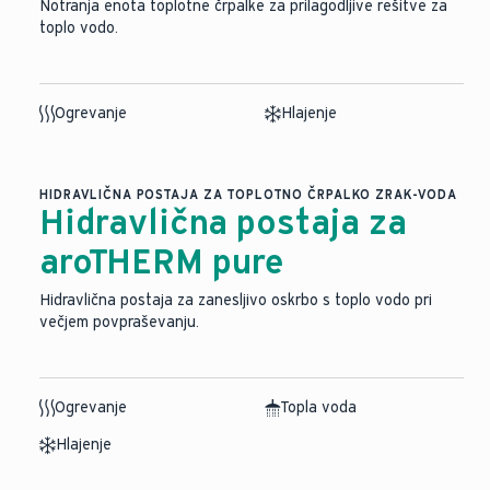
Notranja enota toplotne črpalke za prilagodljive rešitve za
toplo vodo.
Ogrevanje
Hlajenje
HIDRAVLIČNA POSTAJA ZA TOPLOTNO ČRPALKO ZRAK-VODA
Hidravlična postaja za
aroTHERM pure
Hidravlična postaja za zanesljivo oskrbo s toplo vodo pri
večjem povpraševanju.
Ogrevanje
Topla voda
Hlajenje