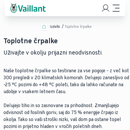
Izdelki
Toplotne črpalke
Toplotne črpalke
Uživajte v okolju prijazni neodvisnosti.
Naše toplotne črpalke so testirane za vse pogoje – z več kot
300 pregledi v 20 klimatskih komorah. Delujejo zanesljivo od
–25 °C pozimi do +48 °C poleti, tako da lahko računate na
udobje v vsakem letnem času.
Delujejo tiho in so zasnovane za prihodnost. Zmanjšujejo
odvisnost od fosilnih goriv, saj do 75 % energije črpajo iz
okolja. Tako so vaši stroški nizki, vaš dom pa ostane topel
pozimi in prijetno hladen v vročih poletnih dneh.