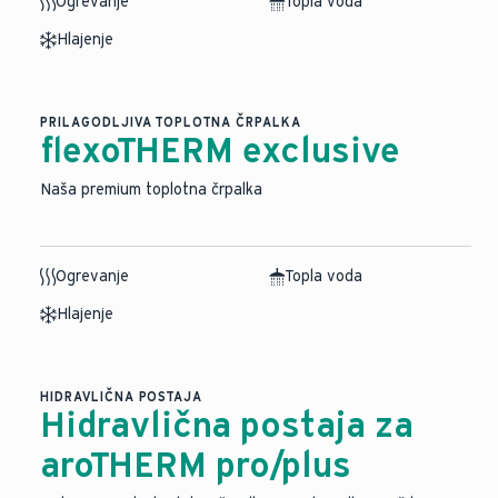
Ogrevanje
Topla voda
Hlajenje
PRILAGODLJIVA TOPLOTNA ČRPALKA
flexoTHERM exclusive
Naša premium toplotna črpalka
Ogrevanje
Topla voda
Hlajenje
HIDRAVLIČNA POSTAJA
Hidravlična postaja za
aroTHERM pro/plus