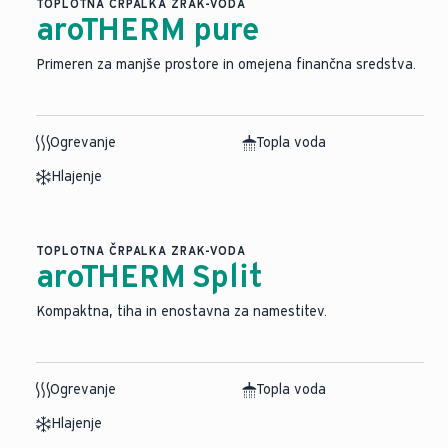
TOPLOTNA ČRPALKA ZRAK-VODA
aroTHERM pure
Primeren za manjše prostore in omejena finančna sredstva.
Ogrevanje
Topla voda
Hlajenje
TOPLOTNA ČRPALKA ZRAK-VODA
aroTHERM Split
⁠Kompaktna, tiha in enostavna za namestitev.
Ogrevanje
Topla voda
Hlajenje