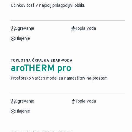
Učinkovitost v najbolj prilagodljivi obliki.
Ogrevanje
Topla voda
Hlajenje
TOPLOTNA ČRPALKA ZRAK-VODA
aroTHERM pro
Prostorsko varčen model za namestitev na prostem.
Ogrevanje
Topla voda
Hlajenje