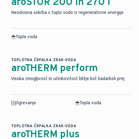
aroSTOR 200 in 270 l
Neodvisna oskrba s toplo vodo iz regenerativne energije.
Topla voda
TOPLOTNA ČRPALKA ZRAK-VODA
aroTHERM perform
Visoka zmogljivost in učinkovitost bližje kot kadarkoli prej.
Ogrevanje
Topla voda
TOPLOTNA ČRPALKA ZRAK-VODA
aroTHERM plus