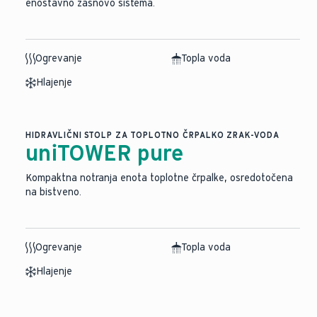
enostavno zasnovo sistema.
Ogrevanje
Topla voda
Hlajenje
HIDRAVLIČNI STOLP ZA TOPLOTNO ČRPALKO ZRAK-VODA
uniTOWER pure
Kompaktna notranja enota toplotne črpalke, osredotočena
na bistveno.
Ogrevanje
Topla voda
Hlajenje