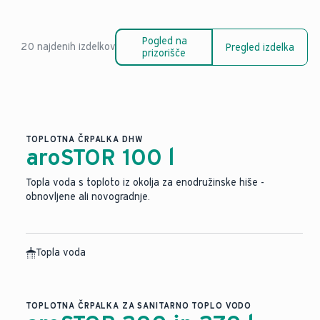
Pogled na
20 najdenih izdelkov
Pregled izdelka
prizorišče
TOPLOTNA ČRPALKA DHW
aroSTOR 100 l
Topla voda s toploto iz okolja za enodružinske hiše -
obnovljene ali novogradnje.
Topla voda
TOPLOTNA ČRPALKA ZA SANITARNO TOPLO VODO