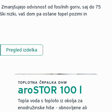
 Zmanjšujejo odvisnost od fosilnih goriv, saj do 75
oški nizki, vaš dom pa ostane topel pozimi in
Pregled izdelka
TOPLOTNA ČRPALKA DHW
aroSTOR 100 l
Topla voda s toploto iz okolja za
enodružinske hiše - obnovljene ali