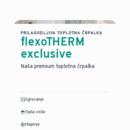
PRILAGODLJIVA TOPLOTNA ČRPALKA
flexoTHERM
exclusive
Naša premium toplotna črpalka
Ogrevanje
Topla voda
Hlajenje