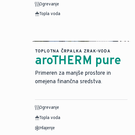
Ogrevanje
Topla voda
TOPLOTNA ČRPALKA ZRAK-VODA
aroTHERM pure
Primeren za manjše prostore in
omejena finančna sredstva.
Ogrevanje
Topla voda
Hlajenje