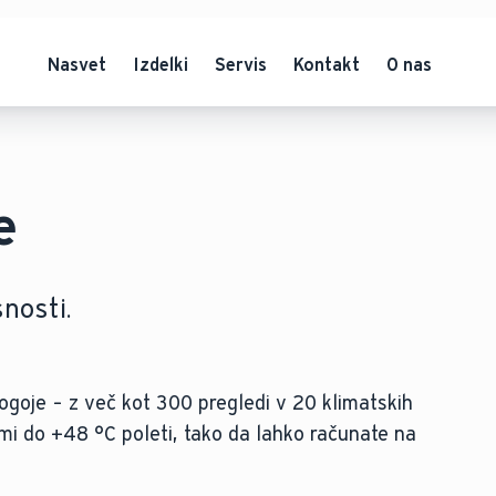
Nasvet
Izdelki
Servis
Kontakt
O nas
e
snosti.
ogoje – z več kot 300 pregledi v 20 klimatskih
mi do +48 °C poleti, tako da lahko računate na