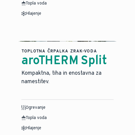
Topla voda
Hlajenje
TOPLOTNA ČRPALKA ZRAK-VODA
aroTHERM Split
⁠Kompaktna, tiha in enostavna za
namestitev.
Ogrevanje
Topla voda
Hlajenje