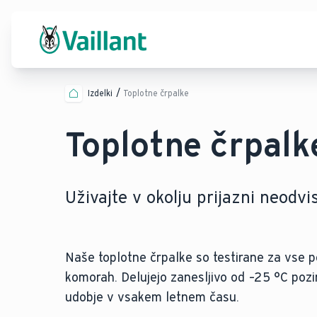
Izdelki
Toplotne črpalke
Toplotne črpalk
Uživajte v okolju prijazni neodvi
Naše toplotne črpalke so testirane za vse p
komorah. Delujejo zanesljivo od –25 °C pozi
udobje v vsakem letnem času.