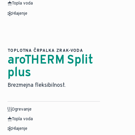
Topla voda
Hlajenje
TOPLOTNA ČRPALKA ZRAK-VODA
aroTHERM Split
plus
Brezmejna fleksibilnost.
Ogrevanje
Topla voda
Hlajenje