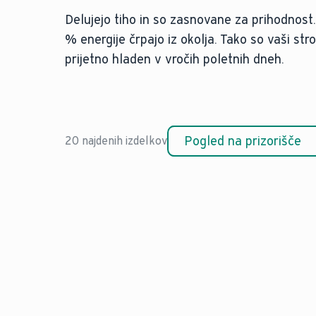
Delujejo tiho in so zasnovane za prihodnost.
% energije črpajo iz okolja. Tako so vaši str
prijetno hladen v vročih poletnih dneh.
Pogled na prizorišče
20 najdenih izdelkov