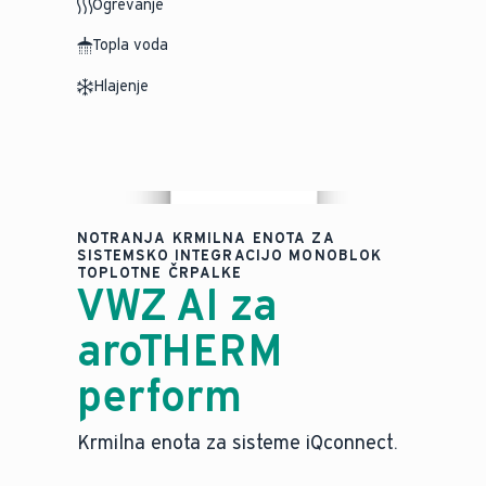
Ogrevanje
Topla voda
Hlajenje
NOTRANJA KRMILNA ENOTA ZA
SISTEMSKO INTEGRACIJO MONOBLOK
TOPLOTNE ČRPALKE
VWZ AI za
aroTHERM
perform
Krmilna enota za sisteme iQconnect.