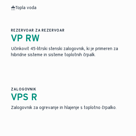
Topla voda
Slika je bila ustvarjena z umetno inteligenco.
REZERVOAR ZA REZERVOAR
VP RW
Učinkovit 45-litrski stenski zalogovnik, ki je primeren za
hibridne sisteme in sisteme toplotnih črpalk.
ZALOGOVNIK
VPS R
Zalogovnik za ogrevanje in hlajenje s toplotno črpalko.