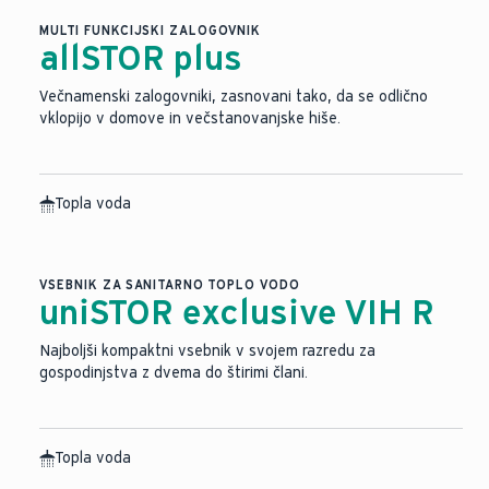
MULTI FUNKCIJSKI ZALOGOVNIK
allSTOR plus
Večnamenski zalogovniki, zasnovani tako, da se odlično
vklopijo v domove in večstanovanjske hiše.
Topla voda
Slika je bila ustvarjena z umetno inteligenco.
VSEBNIK ZA SANITARNO TOPLO VODO
uniSTOR exclusive VIH R
Najboljši kompaktni vsebnik v svojem razredu za
gospodinjstva z dvema do štirimi člani.
Topla voda