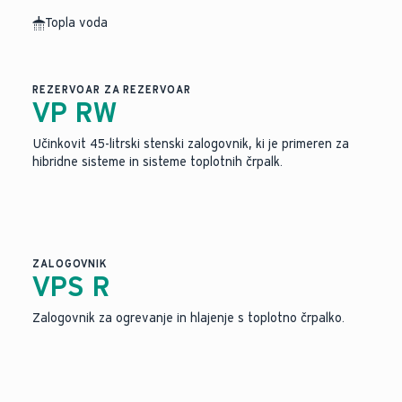
Topla voda
Slika je bila ustvarjena z umetno inteligenco.
REZERVOAR ZA REZERVOAR
VP RW
Učinkovit 45-litrski stenski zalogovnik, ki je primeren za
hibridne sisteme in sisteme toplotnih črpalk.
ZALOGOVNIK
VPS R
Zalogovnik za ogrevanje in hlajenje s toplotno črpalko.