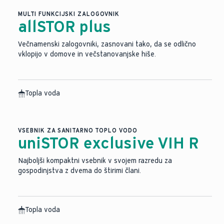
MULTI FUNKCIJSKI ZALOGOVNIK
allSTOR plus
Večnamenski zalogovniki, zasnovani tako, da se odlično
vklopijo v domove in večstanovanjske hiše.
Topla voda
Slika je bila ustvarjena z umetno inteligenco.
VSEBNIK ZA SANITARNO TOPLO VODO
uniSTOR exclusive VIH R
Najboljši kompaktni vsebnik v svojem razredu za
gospodinjstva z dvema do štirimi člani.
Topla voda