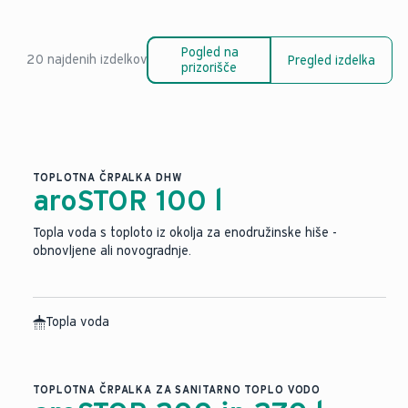
Pogled na
20 najdenih izdelkov
Pregled izdelka
prizorišče
TOPLOTNA ČRPALKA DHW
aroSTOR 100 l
Topla voda s toploto iz okolja za enodružinske hiše -
obnovljene ali novogradnje.
Topla voda
TOPLOTNA ČRPALKA ZA SANITARNO TOPLO VODO