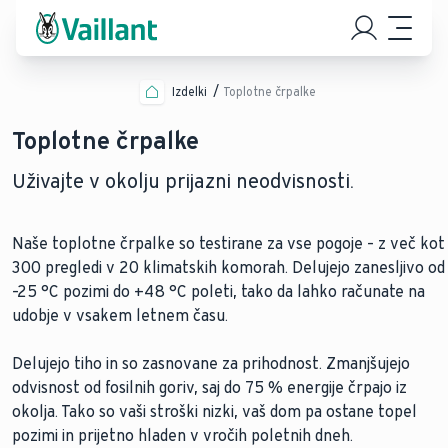
Izdelki
Toplotne črpalke
Toplotne črpalke
Uživajte v okolju prijazni neodvisnosti.
Naše toplotne črpalke so testirane za vse pogoje – z več kot
300 pregledi v 20 klimatskih komorah. Delujejo zanesljivo od
–25 °C pozimi do +48 °C poleti, tako da lahko računate na
udobje v vsakem letnem času.
Delujejo tiho in so zasnovane za prihodnost. Zmanjšujejo
odvisnost od fosilnih goriv, saj do 75 % energije črpajo iz
okolja. Tako so vaši stroški nizki, vaš dom pa ostane topel
pozimi in prijetno hladen v vročih poletnih dneh.