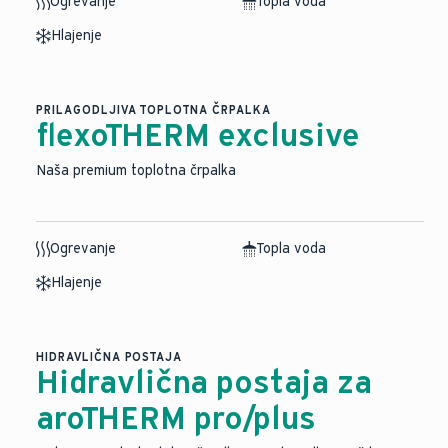
Ogrevanje
Topla voda
Hlajenje
PRILAGODLJIVA TOPLOTNA ČRPALKA
flexoTHERM exclusive
Naša premium toplotna črpalka
Ogrevanje
Topla voda
Hlajenje
HIDRAVLIČNA POSTAJA
Hidravlična postaja za
aroTHERM pro/plus