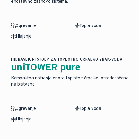
enostavno zasnovo sistema.
Ogrevanje
Topla voda
Hlajenje
HIDRAVLIČNI STOLP ZA TOPLOTNO ČRPALKO ZRAK-VODA
uniTOWER pure
Kompaktna notranja enota toplotne črpalke, osredotočena
na bistveno.
Ogrevanje
Topla voda
Hlajenje