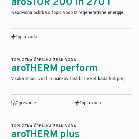
aroSTOR 200 in 270 l
Neodvisna oskrba s toplo vodo iz regenerativne energije.
Topla voda
TOPLOTNA ČRPALKA ZRAK-VODA
aroTHERM perform
Visoka zmogljivost in učinkovitost bližje kot kadarkoli prej.
Ogrevanje
Topla voda
TOPLOTNA ČRPALKA ZRAK-VODA
aroTHERM plus