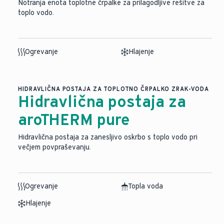
Notranja enota toplotne črpalke za prilagodljive rešitve za
toplo vodo.
Ogrevanje
Hlajenje
HIDRAVLIČNA POSTAJA ZA TOPLOTNO ČRPALKO ZRAK-VODA
Hidravlična postaja za
aroTHERM pure
Hidravlična postaja za zanesljivo oskrbo s toplo vodo pri
večjem povpraševanju.
Ogrevanje
Topla voda
Hlajenje