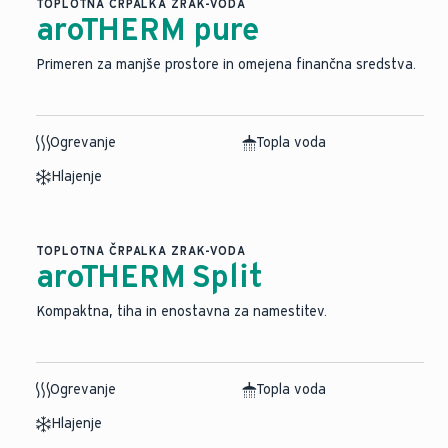
TOPLOTNA ČRPALKA ZRAK-VODA
aroTHERM pure
Primeren za manjše prostore in omejena finančna sredstva.
Ogrevanje
Topla voda
Hlajenje
TOPLOTNA ČRPALKA ZRAK-VODA
aroTHERM Split
⁠Kompaktna, tiha in enostavna za namestitev.
Ogrevanje
Topla voda
Hlajenje