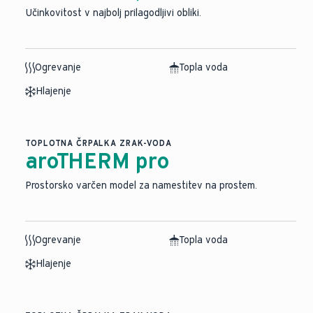
Učinkovitost v najbolj prilagodljivi obliki.
Ogrevanje
Topla voda
Hlajenje
TOPLOTNA ČRPALKA ZRAK-VODA
aroTHERM pro
Prostorsko varčen model za namestitev na prostem.
Ogrevanje
Topla voda
Hlajenje