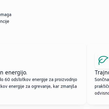
pomaga
ncije
n energijo.
Trajn
do 60 odstotkov energije za proizvodnjo
Sončna 
tkov energije za ogrevanje, kar zmanjša
praktič
odvisnos