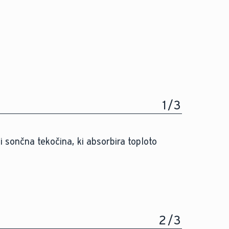
1
/
3
ži sončna tekočina, ki absorbira toploto
2
/
3