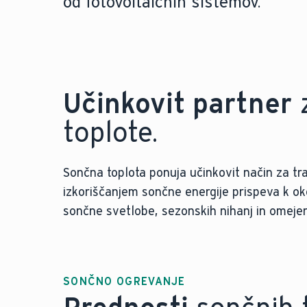
od fotovoltaičnih sistemov.
Učinkovit partner
z
toplote.
Sončna toplota ponuja učinkovit način za t
izkoriščanjem sončne energije prispeva k oko
sončne svetlobe, sezonskih nihanj in omejeni
SONČNO OGREVANJE