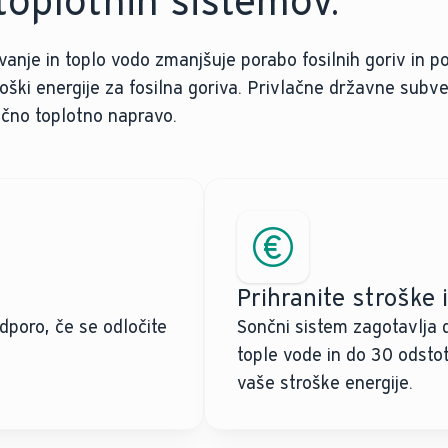
oplotnih sistemov.
anje in toplo vodo zmanjšuje porabo fosilnih goriv in 
roški energije za fosilna goriva. Privlačne državne subve
nčno toplotno napravo.
Prihranite stroške i
dporo, če se odločite
Sončni sistem zagotavlja 
tople vode in do 30 odsto
vaše stroške energije.