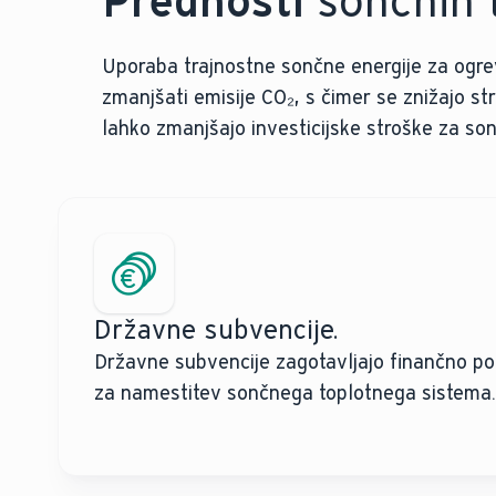
Prednosti
sončnih t
Uporaba trajnostne sončne energije za ogrev
zmanjšati emisije CO₂, s čimer se znižajo st
lahko zmanjšajo investicijske stroške za so
Državne subvencije.
Državne subvencije zagotavljajo finančno po
za namestitev sončnega toplotnega sistema.