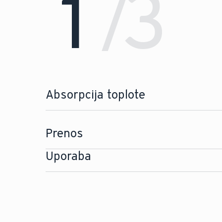
1
3
/
Absorpcija toplote
Prenos
Uporaba