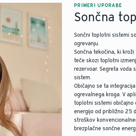
PRIMERI UPORABE
Sončna to
Sončni toplotni sistemi 
ogrevanju.
Sončna tekočina, ki kroži
teče skozi toplotni izmen
rezervoar. Segreta voda s
sistem.
Običajno se ta integraci
ogrevalnega kroga. V apl
toplotni sistemi običajno
energijo od približno 25 
stroškov konvencionalneg
brezplačne sončne energi