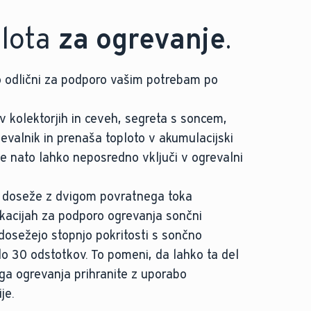
plota
za ogrevanje
.
so odlični za podporo vašim potrebam po
 v kolektorjih in ceveh, segreta s soncem,
jevalnik in prenaša toploto v akumulacijski
e nato lahko neposredno vključi v ogrevalni
ja doseže z dvigom povratnega toka
ikacijah za podporo ogrevanja sončni
 dosežejo stopnjo pokritosti s sončno
do 30 odstotkov. To pomeni, da lahko ta del
a ogrevanja prihranite z uporabo
je.