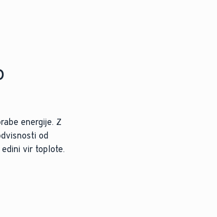
o
rabe energije. Z
odvisnosti od
dini vir toplote.