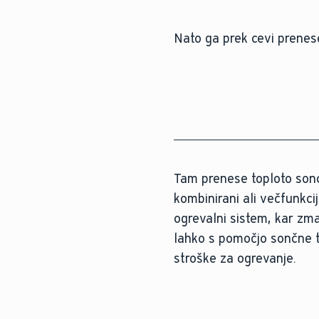
Nato ga prek cevi prenes
Tam prenese toploto sonc
kombinirani ali večfunkci
ogrevalni sistem, kar zm
lahko s pomočjo sončne t
stroške za ogrevanje.