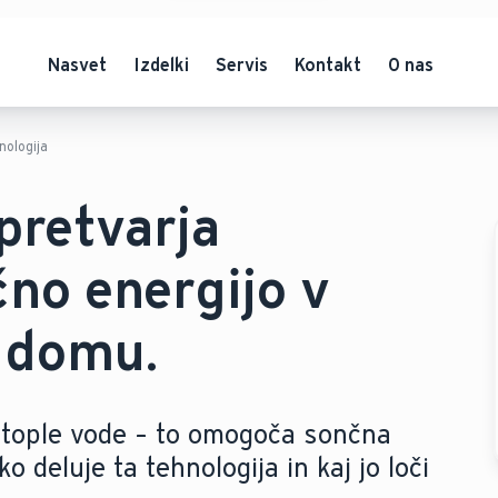
Nasvet
Izdelki
Servis
Kontakt
O nas
nologija
pretvarja
no energijo v
 domu.
a tople vode – to omogoča sončna
o deluje ta tehnologija in kaj jo loči