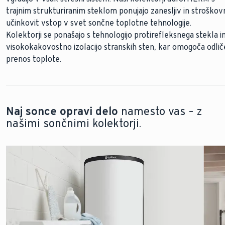
trajnim strukturiranim steklom ponujajo zanesljiv in stroškov
Naši cevni kolektorji
zagotavljajo najvišji izkoristek sončne
učinkovit vstop v svet sončne toplotne tehnologije.
energije tudi ob oblačnem vremenu. Zaradi visoke učinkovitos
Kolektorji
lahko naše cevne kolektorje uporabljate tudi, če imate omej
se ponašajo s tehnologijo protirefleksnega stekla i
visokokakovostno izolacijo stranskih sten, kar omogoča odli
prostor na strehi.
prenos toplote.
Čeprav so cevni kolektorji učinkovitejši od ploščatih
kolektorjev, so nekoliko dražji za nakup.
Naj sonce opravi delo
namesto vas – z
našimi sončnimi kolektorji.