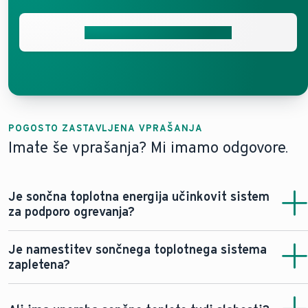
Pridobite brezplačno ponudbo
POGOSTO ZASTAVLJENA VPRAŠANJA
Imate še vprašanja? Mi imamo odgovore.
Je sončna toplotna energija učinkovit sistem
za podporo ogrevanja?
Da, sončna toplota je lahko zelo učinkovita pri podpori
Je namestitev sončnega toplotnega sistema
vaših ogrevalnih sistemov. Za razliko od fotovoltaike
zapletena?
lahko neposredno segreva vodo s pomočjo sončne
energije in ne proizvaja samo električne energije.
Ne. Sistem se na streho namesti relativno enostavno in
hitro. Če je dostop do strehe enostaven, lahko monter