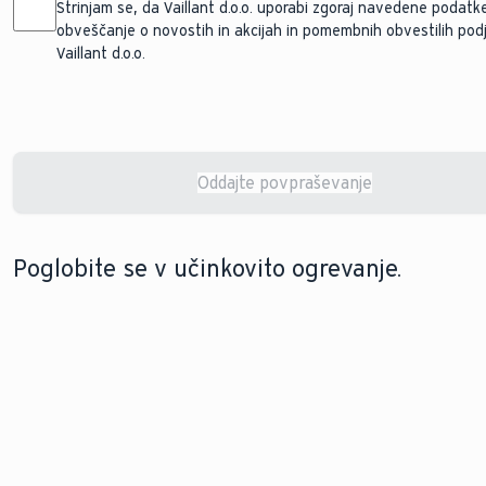
Strinjam se, da Vaillant d.o.o. uporabi zgoraj navedene podatk
obveščanje o novostih in akcijah in pomembnih obvestilih pod
Vaillant d.o.o.
Oddajte povpraševanje
Changes saved successfully.
Poglobite se v učinkovito ogrevanje.
POSODOBITE SVOJE OGREVANJE
OGREVANJE NOVOGRADENJ
Nadgradnja ogrevanja
S pravo ogrevalno
ob modernizaciji
napravo bo vaš novi
vašega doma ne bi
dom postal popoln kraj
smela biti težka
za življenje. Poiščimo jo