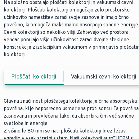
Na splošno obstajajo ploščati kolektorji in vakuumski cevni
kolektorji. Ploščati kolektorji omogočajo zelo prostorsko
učinkovito namestitev zaradi svoje zasnove in imajo črno
površino, ki omogoča maksimalno absorpcijo sončne energije.
Cevni kolektorji so nekoliko višji. Zahtevajo več prostora,
vendar ponujajo višjo učinkovitost zaradi dvojne steklene
konstrukcije z izolacijskim vakuumom v primerjavi s ploščati
kolektorji.
Ploščati kolektorji
Vakuumski cevni kolektorji
Glavna značilnost ploščatega kolektorja je črna absorpcijska
Cevi kolektorji delujejo še bolj učinkovito kot ploščati
površina, ki je neposredno usmerjena proti soncu. Ta površina
kolektorji. Za razliko od ploščatih kolektorjev izkoriščajo
zasnovana in prevlečena tako, da absorbira čim več sončne
toplotno izolacijo vakuuma. Vakuum v zunanji komori dvojno
svetlobe in energije.
steklene konstrukcije praktično odpravlja toplotne izgube.
Z višino le 80 mm se naši ploščati kolektorji
Keramično prevlečeno ogledalo odbija tudi najmanjši sončni
brez težav
vgradijo v vsak strešni sistem. Naši kolektorji auroTHERM s
žarek, ne glede na kot padanja svetlobe.