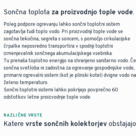
Sončna toplota
za proizvodnjo tople vode
.
Poleg podpore ogrevanju lahko sončni toplotni sistem
zagotavlja tudi toplo vodo. Pri proizvodnji tople vode se
sončna tekočina, segreta s soncem, s pomočjo cirkulacijske
črpalke neposredno transportira v spodnji toplotni
izmenjevalnik sončnega akumulacijskega vsebnika.
Tu prenaša toplotno energijo na shranjeno sanitarno vodo. Če
sončna svetloba ni zadostna za ogrevanje gospodinjske vode,
primarni ogrevalni sistem (kot je plinski kotel) dvigne vodo na
želeno temperaturo.
Sončni toplotni sistemi lahko pokrijejo povprečno 60
odstotkov letne proizvodnje tople vode.
RAZLIČNE VRSTE
Katere
vrste sončnih kolektorjev
obstajajo