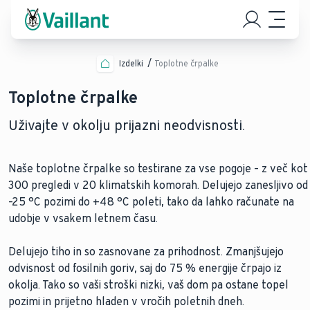
Izdelki
Toplotne črpalke
Toplotne črpalke
Uživajte v okolju prijazni neodvisnosti.
Naše toplotne črpalke so testirane za vse pogoje – z več kot
300 pregledi v 20 klimatskih komorah. Delujejo zanesljivo od
–25 °C pozimi do +48 °C poleti, tako da lahko računate na
udobje v vsakem letnem času.
Delujejo tiho in so zasnovane za prihodnost. Zmanjšujejo
odvisnost od fosilnih goriv, saj do 75 % energije črpajo iz
okolja. Tako so vaši stroški nizki, vaš dom pa ostane topel
pozimi in prijetno hladen v vročih poletnih dneh.