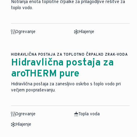
Notranja enota toplotne črpalke za prilagodljive rešitve za
toplo vodo.
Ogrevanje
Hlajenje
HIDRAVLIČNA POSTAJA ZA TOPLOTNO ČRPALKO ZRAK-VODA
Hidravlična postaja za
aroTHERM pure
Hidravlična postaja za zanesljivo oskrbo s toplo vodo pri
večjem povpraševanju.
Ogrevanje
Topla voda
Hlajenje