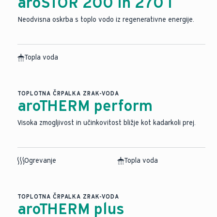
aroSTOR 200 in 270 l
Neodvisna oskrba s toplo vodo iz regenerativne energije.
Topla voda
TOPLOTNA ČRPALKA ZRAK-VODA
aroTHERM perform
Visoka zmogljivost in učinkovitost bližje kot kadarkoli prej.
Ogrevanje
Topla voda
TOPLOTNA ČRPALKA ZRAK-VODA
aroTHERM plus