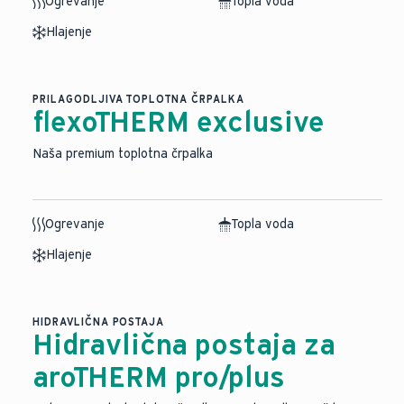
Ogrevanje
Topla voda
Hlajenje
PRILAGODLJIVA TOPLOTNA ČRPALKA
flexoTHERM exclusive
Naša premium toplotna črpalka
Ogrevanje
Topla voda
Hlajenje
HIDRAVLIČNA POSTAJA
Hidravlična postaja za
aroTHERM pro/plus