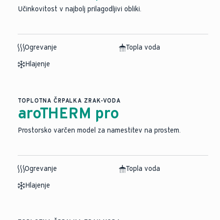
Učinkovitost v najbolj prilagodljivi obliki.
Ogrevanje
Topla voda
Hlajenje
TOPLOTNA ČRPALKA ZRAK-VODA
aroTHERM pro
Prostorsko varčen model za namestitev na prostem.
Ogrevanje
Topla voda
Hlajenje