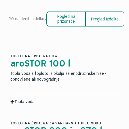
Pogled na
20 najdenih izdelkov
Pregled izdelka
prizorišče
TOPLOTNA ČRPALKA DHW
aroSTOR 100 l
Topla voda s toploto iz okolja za enodružinske hiše -
obnovljene ali novogradnje.
Topla voda
TOPLOTNA ČRPALKA ZA SANITARNO TOPLO VODO