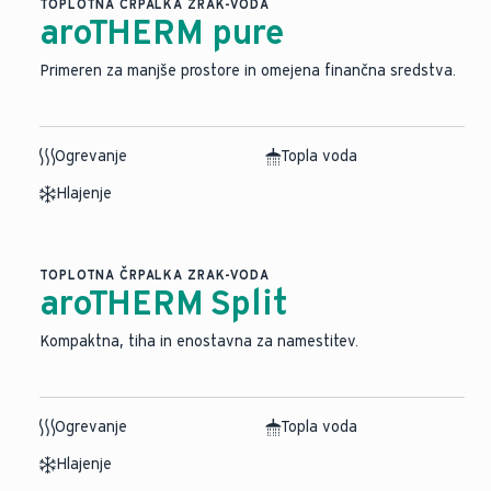
TOPLOTNA ČRPALKA ZRAK-VODA
aroTHERM pure
Primeren za manjše prostore in omejena finančna sredstva.
Ogrevanje
Topla voda
Hlajenje
TOPLOTNA ČRPALKA ZRAK-VODA
aroTHERM Split
⁠Kompaktna, tiha in enostavna za namestitev.
Ogrevanje
Topla voda
Hlajenje