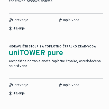
enostavno zasnovo sistema.
Ogrevanje
Topla voda
Hlajenje
HIDRAVLIČNI STOLP ZA TOPLOTNO ČRPALKO ZRAK-VODA
uniTOWER pure
Kompaktna notranja enota toplotne črpalke, osredotočena
na bistveno.
Ogrevanje
Topla voda
Hlajenje