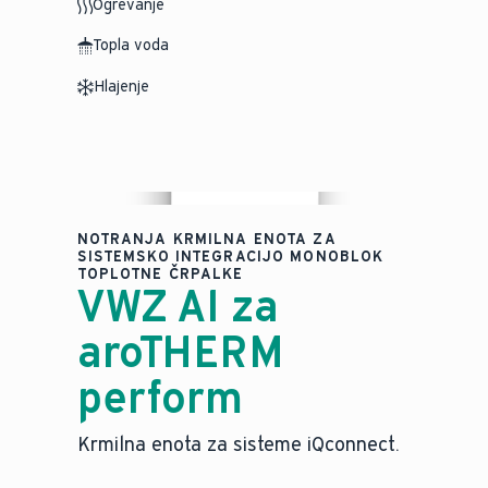
Ogrevanje
Topla voda
Hlajenje
NOTRANJA KRMILNA ENOTA ZA
SISTEMSKO INTEGRACIJO MONOBLOK
TOPLOTNE ČRPALKE
VWZ AI za
aroTHERM
perform
Krmilna enota za sisteme iQconnect.