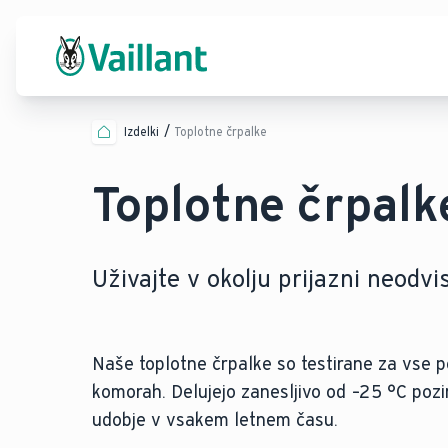
Izdelki
Toplotne črpalke
Toplotne črpalk
Uživajte v okolju prijazni neodvi
Naše toplotne črpalke so testirane za vse p
komorah. Delujejo zanesljivo od –25 °C pozi
udobje v vsakem letnem času.