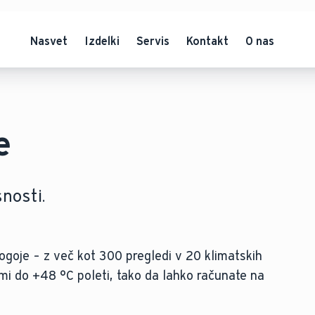
Nasvet
Izdelki
Servis
Kontakt
O nas
e
snosti.
ogoje – z več kot 300 pregledi v 20 klimatskih
mi do +48 °C poleti, tako da lahko računate na