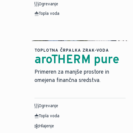
Ogrevanje
Topla voda
TOPLOTNA ČRPALKA ZRAK-VODA
aroTHERM pure
Primeren za manjše prostore in
omejena finančna sredstva.
Ogrevanje
Topla voda
Hlajenje