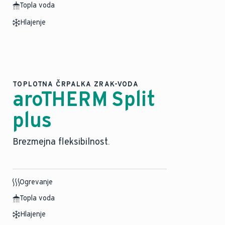
Topla voda
Hlajenje
TOPLOTNA ČRPALKA ZRAK-VODA
aroTHERM Split
plus
Brezmejna fleksibilnost.
Ogrevanje
Topla voda
Hlajenje