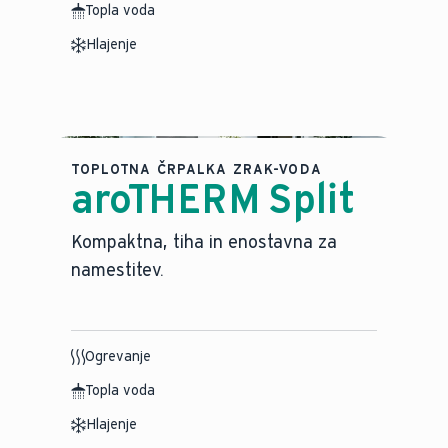
Topla voda
Hlajenje
TOPLOTNA ČRPALKA ZRAK-VODA
aroTHERM Split
⁠Kompaktna, tiha in enostavna za
namestitev.
Ogrevanje
Topla voda
Hlajenje