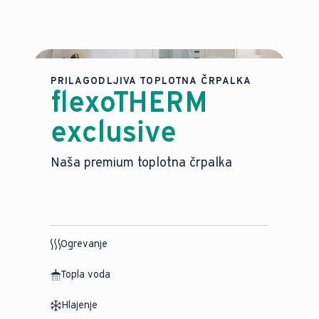
PRILAGODLJIVA TOPLOTNA ČRPALKA
flexoTHERM
exclusive
Naša premium toplotna črpalka
Ogrevanje
Topla voda
Hlajenje