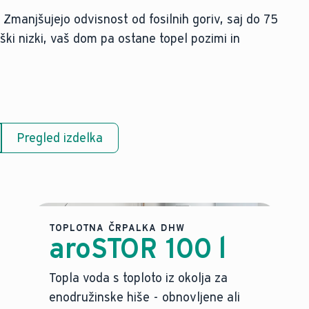
 Zmanjšujejo odvisnost od fosilnih goriv, saj do 75
oški nizki, vaš dom pa ostane topel pozimi in
Pregled izdelka
TOPLOTNA ČRPALKA DHW
aroSTOR 100 l
Topla voda s toploto iz okolja za
enodružinske hiše - obnovljene ali