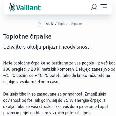
Izdelki
Toplotne črpalke
Toplotne črpalke
Uživajte v okolju prijazni neodvisnosti.
Naše toplotne črpalke so testirane za vse pogoje – z več kot
300 pregledi v 20 klimatskih komorah. Delujejo zanesljivo od
–25 °C pozimi do +48 °C poleti, tako da lahko računate na
udobje v vsakem letnem času.
Delujejo tiho in so zasnovane za prihodnost. Zmanjšujejo
odvisnost od fosilnih goriv, saj do 75 % energije črpajo iz
okolja. Tako so vaši stroški nizki, vaš dom pa ostane topel
pozimi in prijetno hladen v vročih poletnih dneh.