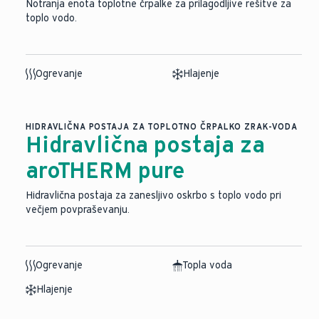
Notranja enota toplotne črpalke za prilagodljive rešitve za
toplo vodo.
Ogrevanje
Hlajenje
HIDRAVLIČNA POSTAJA ZA TOPLOTNO ČRPALKO ZRAK-VODA
Hidravlična postaja za
aroTHERM pure
Hidravlična postaja za zanesljivo oskrbo s toplo vodo pri
večjem povpraševanju.
Ogrevanje
Topla voda
Hlajenje