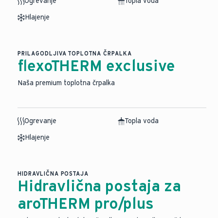
Ogrevanje
Topla voda
Hlajenje
PRILAGODLJIVA TOPLOTNA ČRPALKA
flexoTHERM exclusive
Naša premium toplotna črpalka
Ogrevanje
Topla voda
Hlajenje
HIDRAVLIČNA POSTAJA
Hidravlična postaja za
aroTHERM pro/plus