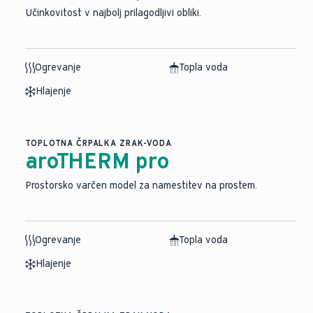
Učinkovitost v najbolj prilagodljivi obliki.
Ogrevanje
Topla voda
Hlajenje
TOPLOTNA ČRPALKA ZRAK-VODA
aroTHERM pro
Prostorsko varčen model za namestitev na prostem.
Ogrevanje
Topla voda
Hlajenje