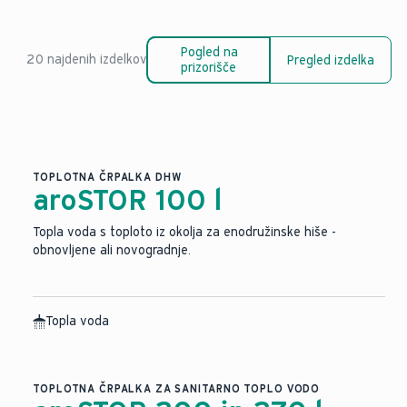
Pogled na
20 najdenih izdelkov
Pregled izdelka
prizorišče
TOPLOTNA ČRPALKA DHW
aroSTOR 100 l
Topla voda s toploto iz okolja za enodružinske hiše -
obnovljene ali novogradnje.
Topla voda
TOPLOTNA ČRPALKA ZA SANITARNO TOPLO VODO