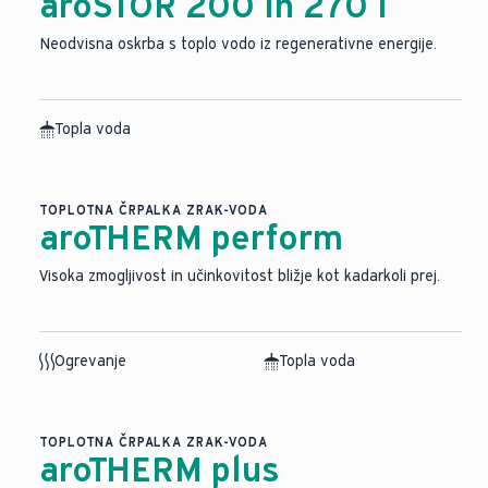
aroSTOR 200 in 270 l
Neodvisna oskrba s toplo vodo iz regenerativne energije.
Topla voda
TOPLOTNA ČRPALKA ZRAK-VODA
aroTHERM perform
Visoka zmogljivost in učinkovitost bližje kot kadarkoli prej.
Ogrevanje
Topla voda
TOPLOTNA ČRPALKA ZRAK-VODA
aroTHERM plus