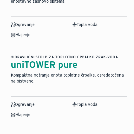
enostavno zasnovo sistema.
Ogrevanje
Topla voda
Hlajenje
HIDRAVLIČNI STOLP ZA TOPLOTNO ČRPALKO ZRAK-VODA
uniTOWER pure
Kompaktna notranja enota toplotne črpalke, osredotočena
na bistveno.
Ogrevanje
Topla voda
Hlajenje